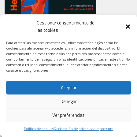
Gestionar consentimiento de
las cookies
ESTO NO ES UNA PERSONA (DOCUMENTAL COFINANCIADO POR
ESPAÑA SALUD)
Para ofrecer las mejores experiencias, utilizamos tecnologías como las
cookies para almacenar y/o acceder a la información del dispositivo. El
consentimiento de estas tecnologías nos permitirá procesar datos como el
comportamiento de navegación o las identificaciones únicas en este sitio. No
consentir o retirar el consentimiento, puede afectar negativamente a ciertas
características y funciones.
Aceptar
Denegar
Ver preferencias
Política de cookies
Declaración de privacidad
Impressum
Haz clic para aceptar cookies de marketing y