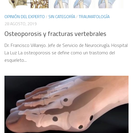
OPINIÓN DEL EXPERTO
/
SIN CATEGORÍA
/
TRAUMATOLOGÍA
28 AGOSTO, 2019
Osteoporosis y fracturas vertebrales
Dr. Francisco Villarejo. Jefe de Servicio de Neurocirugía. Hospital
La Luz La osteoporosis se define como un trastorno del
esqueleto...