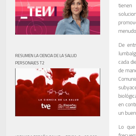
tienen
solucio
promove
menudo 
De entr
lumbalg
RESUMEN LA CIENCIA DE LA SALUD
cada di
PERSONAJES T2
de mane
Comunid
subyace
biológi
en cont
un buen 
Lo que
frecuen