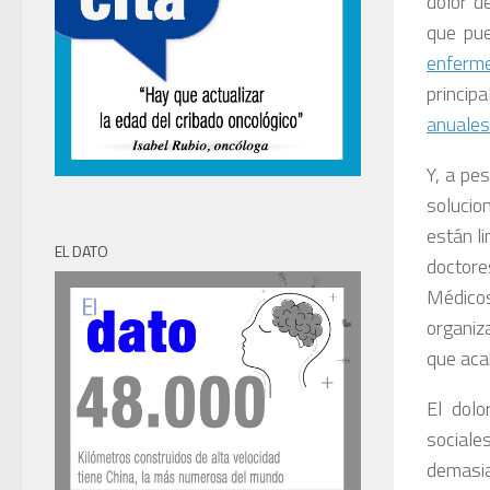
dolor d
que pue
enferme
princip
anuales
Y, a pe
solucio
están l
EL DATO
doctore
Médicos
organiz
que aca
El dolo
sociale
demasia