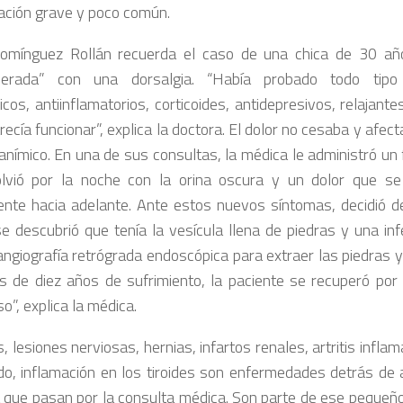
ación grave y poco común.
omínguez Rollán recuerda el caso de una chica de 30 añ
perada” con una dorsalgia. “Había probado todo tipo 
icos, antiinflamatorios, corticoides, antidepresivos, relajant
recía funcionar”, explica la doctora. El dolor no cesaba y afe
anímico. En una de sus consultas, la médica le administró un 
lvió por la noche con la orina oscura y un dolor que se
ente hacia adelante. Ante estos nuevos síntomas, decidió der
e descubrió que tenía la vesícula llena de piedras y una infe
ngiografía retrógrada endoscópica para extraer las piedras y 
 de diez años de sufrimiento, la paciente se recuperó por 
o”, explica la médica.
 lesiones nerviosas, hernias, infartos renales, artritis inflam
do, inflamación en los tiroides son enfermedades detrás de 
 que pasan por la consulta médica. Son parte de ese pequeño