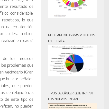
ente resultado de
sico considerable.
 repetidos, lo que
abitual en atención
corticoides. También
MEDICAMENTOS MÁS VENDIDOS
realizar en casa”,
EN ESPAÑA
s de los médicos
en los problemas que
en Vecindario (Gran
 que buscar señales
ciales, que pueden
as de relajación, a
TIPOS DE CÁNCER QUE TRATAN
co de este tipo de
LOS NUEVOS ENSAYOS
nifican, no pueden