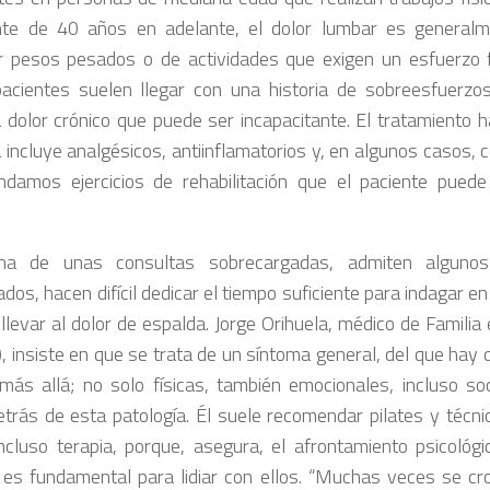
te de 40 años en adelante, el dolor lumbar es generalm
r pesos pesados o de actividades que exigen un esfuerzo fí
acientes suelen llegar con una historia de sobreesfuerzos
 dolor crónico que puede ser incapacitante. El tratamiento h
 incluye analgésicos, antiinflamatorios y, en algunos casos, 
damos ejercicios de rehabilitación que el paciente puede 
ina de unas consultas sobrecargadas, admiten alguno
dos, hacen difícil dedicar el tiempo suficiente para indagar 
llevar al dolor de espalda. Jorge Orihuela, médico de Familia 
), insiste en que se trata de un síntoma general, del que hay
 más allá; no solo físicas, también emocionales, incluso so
etrás de esta patología. Él suele recomendar pilates y técnic
ncluso terapia, porque, asegura, el afrontamiento psicológi
 es fundamental para lidiar con ellos. “Muchas veces se cro