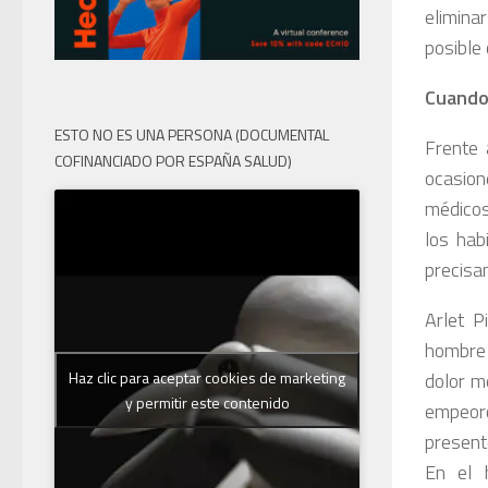
elimina
posible 
Cuando 
ESTO NO ES UNA PERSONA (DOCUMENTAL
Frente 
COFINANCIADO POR ESPAÑA SALUD)
ocasio
médicos
los hab
precisa
Arlet P
hombre 
dolor me
Haz clic para aceptar cookies de marketing
y permitir este contenido
empeoró
presentó
En el h