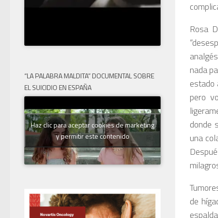
complic
Rosa D
“deses
analgés
nada pa
“LA PALABRA MALDITA” DOCUMENTAL SOBRE
estado 
EL SUICIDIO EN ESPAÑA
pero vo
ligeram
donde s
Haz clic para aceptar cookies de marketing
y permitir este contenido
una cola
Después
milagros
Tumores,
de híga
espalda