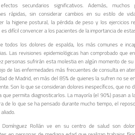
 efectos secundarios significativos. Además, muchos 
nes rápidas, sin considerar cambios en su estilo de vid
r la higiene postural, la pérdida de peso y los ejercicios 
es difícil convencer a los pacientes de la importancia de esta
e todos los dolores de espalda, los más comunes e incap
ias. Las revisiones epidemiológicas han comprobado que en
ez personas sufrirán esta molestia en algún momento de su v
jo de las enfermedades más frecuentes de consulta en atenc
ad de Madrid, en más del 85% de quienes la sufren no se e
nte. Son lo que se consideran dolores inespecíficos, que no d
ca que permita diagnosticarlos. La mayoría (el 90%) pasan a 
ra de lo que se ha pensado durante mucho tiempo, el reposo 
aliado.
 Domínguez Rollán ve en su centro de salud son dolo
tes en personas de mediana edad que realizan trabajos físi