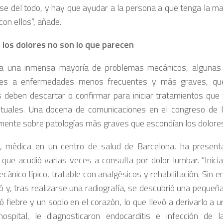
rse del todo, y hay que ayudar a la persona a que tenga la ma
con ellos”, añade.
los dolores no son lo que parecen
a una inmensa mayoría de problemas mecánicos, algunas 
nes a enfermedades menos frecuentes y más graves, qu
 deben descartar o confirmar para iniciar tratamientos que
ituales. Una docena de comunicaciones en el congreso de
mente sobre patologías más graves que escondían los dolores
i, médica en un centro de salud de Barcelona, ha presen
que acudió varias veces a consulta por dolor lumbar. “Inici
cánico típico, tratable con analgésicos y rehabilitación. Sin 
 y, tras realizarse una radiografía, se descubrió una pequeñ
 fiebre y un soplo en el corazón, lo que llevó a derivarlo a u
ospital, le diagnosticaron endocarditis e infección de 