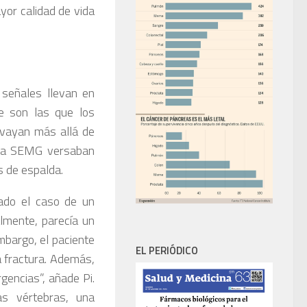
yor calidad de vida
señales llevan en
e son las que los
 vayan más allá de
 la SEMG versaban
 de espalda.
tado el caso de un
almente, parecía un
embargo, el paciente
EL PERIÓDICO
a fractura. Además,
rgencias”, añade Pi.
las vértebras, una