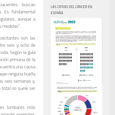
pacientes buscan
LAS CIFRAS DEL CÁNCER EN
a. Es fundamental
ESPAÑA
regulares, aunque a
s medidas”.
acitantes son las
tre seis y ocho de
ida. Según la guía
ión primaria de la
ncuentra una causa
ejan ninguna huella
las seis semanas y,
total no suele ser
res lumbares más
camente exigentes.