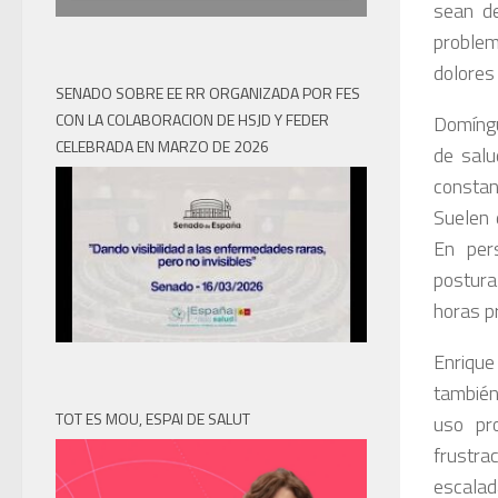
sean de
problem
dolores 
SENADO SOBRE EE RR ORGANIZADA POR FES
CON LA COLABORACION DE HSJD Y FEDER
Domíngu
CELEBRADA EN MARZO DE 2026
de salu
constan
Suelen 
En per
postura
horas p
Enrique
también
TOT ES MOU, ESPAI DE SALUT
uso pro
frustra
escalad