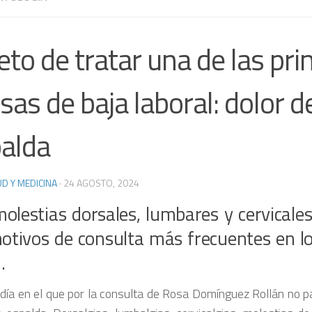
reto de tratar una de las pri
sas de baja laboral: dolor d
alda
D Y MEDICINA
·
24 AGOSTO, 2024
olestias dorsales, lumbares y cervicale
otivos de consulta más frecuentes en lo
.
día en el que por la consulta de Rosa Domínguez Rollán no p