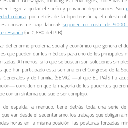
e espalda. Dorsalgias, lumbalgias, cervicalgias, molestias de 
den llegar a quitar el sueño y provocar depresiones. Son
dad crónica
, por detrás de la hipertensión y el colesterol
ales causas de baja laboral:
suponen un coste de 9.000 
 en España
(un 0,68% del PIB).
sar del enorme problema social y económico que genera el do
nes que pueden dar los médicos para uno de los principales 
imitadas. Al menos, si lo que se buscan son soluciones simpl
s que han participado esta semana en el Congreso de la So
 Generales y de Familia (SEMG) ―al que EL PAÍS ha acudi
ación― coinciden en que la mayoría de los pacientes quieren
be con un síntoma que suele ser complejo.
r de espalda, a menudo, tiene detrás toda una serie de 
s que van desde el sedentarismo, los trabajos que obligan a
das horas en la misma posición, las posturas forzadas mir