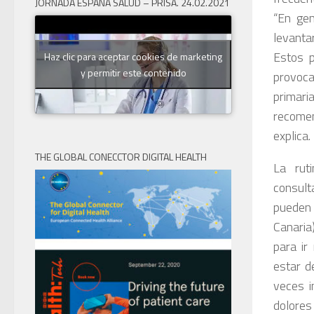
JORNADA ESPAÑA SALUD – PRISA. 24.02.2021
“En gen
levanta
Estos p
Haz clic para aceptar cookies de marketing
y permitir este contenido
provoca
primaria
recomen
explica.
THE GLOBAL CONECCTOR DIGITAL HEALTH
La rut
consulta
pueden 
Canaria
para ir
estar d
veces i
dolores