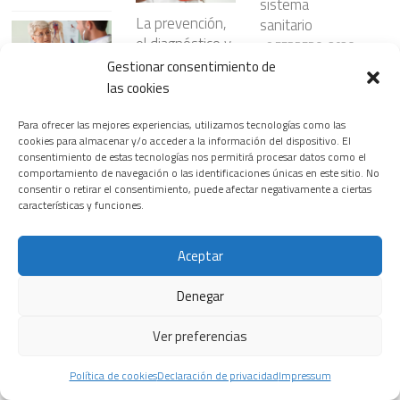
sistema
La prevención,
sanitario
el diagnóstico y
18 FEBRERO, 2026
los avances
Gestionar consentimiento de
terapéuticos,
Las
las cookies
claves para la
enfermedades
detección
Para ofrecer las mejores experiencias, utilizamos tecnologías como las
del corazón,
cookies para almacenar y/o acceder a la información del dispositivo. El
precoz del
primera causa
Se presentan
consentimiento de estas tecnologías nos permitirá procesar datos como el
cáncer digestivo
de muerte en
soluciones para
comportamiento de navegación o las identificaciones únicas en este sitio. No
2 JULIO, 2026
las mujeres
consentir o retirar el consentimiento, puede afectar negativamente a ciertas
la unidad móvil
características y funciones.
de ictus a fin de
25 MAYO, 2026
reducir el
tiempo de
Aceptar
tratamiento
Pacientes con
Denegar
22 ENERO, 2026
cáncer de
Medir el tejido
mama
adiposo
Ver preferencias
participan en
cardíaco mejora
ensayos clínicos
la predicción del
Política de cookies
Declaración de privacidad
Impressum
29 MAYO, 2026
riesgo de
Siemens