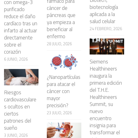
fármaco para
con omega-3
biotecnología
cáncer de
purificado
aplicada a la
páncreas que
reduce el daño
salud celular
ya empieza a
cardíaco tras un
beneficiar al
24 FEBRERO, 2026
infarto al actuar
enfermo
directamente
28 JULIO, 2026
sobre el
corazón
6 JUNIO, 2026
Siemens
Healthineers
inaugura la
¿Nanopartículas
primera edición
para atacar el
del T.H.E.
cáncer con
Riesgos
Healthineers
mayor
cardiovasculare
Summit, su
precisión?
s ocultos en
nuevo
23 JULIO, 2026
ciertos
encuentro
patrones del
insignia para
sueño
transformar el
3 JUNIO, 2026