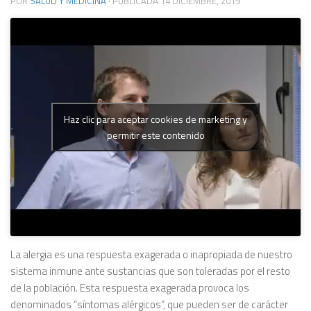
POR
SALUD Y MEDICINA
· PUBLICADA
14 DICIEMBRE, 2019
Haz clic para aceptar cookies de marketing y
permitir este contenido
La alergia es una respuesta exagerada o inapropiada de nuestro
sistema inmune ante sustancias que son toleradas por el resto
de la población. Esta respuesta exagerada provoca los
denominados “síntomas alérgicos”, que pueden ser de carácter