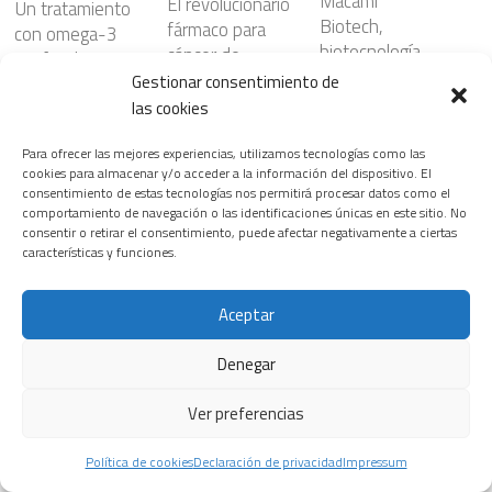
Macami
El revolucionario
Un tratamiento
Biotech,
fármaco para
con omega-3
biotecnología
cáncer de
purificado
aplicada a la
páncreas que
Gestionar consentimiento de
reduce el daño
salud celular
ya empieza a
las cookies
cardíaco tras un
beneficiar al
24 FEBRERO, 2026
infarto al actuar
enfermo
Para ofrecer las mejores experiencias, utilizamos tecnologías como las
directamente
cookies para almacenar y/o acceder a la información del dispositivo. El
28 JULIO, 2026
sobre el
consentimiento de estas tecnologías nos permitirá procesar datos como el
corazón
comportamiento de navegación o las identificaciones únicas en este sitio. No
consentir o retirar el consentimiento, puede afectar negativamente a ciertas
6 JUNIO, 2026
Siemens
características y funciones.
Healthineers
inaugura la
¿Nanopartículas
Aceptar
primera edición
para atacar el
del T.H.E.
cáncer con
Riesgos
Denegar
Healthineers
mayor
cardiovasculare
Summit, su
precisión?
s ocultos en
Ver preferencias
nuevo
23 JULIO, 2026
ciertos
encuentro
patrones del
Política de cookies
Declaración de privacidad
Impressum
insignia para
sueño