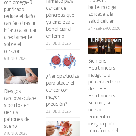
fármaco para
con omega-3
biotecnología
cáncer de
purificado
aplicada a la
páncreas que
reduce el daño
salud celular
ya empieza a
cardíaco tras un
beneficiar al
24 FEBRERO, 2026
infarto al actuar
enfermo
directamente
28 JULIO, 2026
sobre el
corazón
6 JUNIO, 2026
Siemens
Healthineers
inaugura la
¿Nanopartículas
primera edición
para atacar el
del T.H.E.
cáncer con
Riesgos
Healthineers
mayor
cardiovasculare
Summit, su
precisión?
s ocultos en
nuevo
23 JULIO, 2026
ciertos
encuentro
patrones del
insignia para
sueño
transformar el
3 JUNIO, 2026