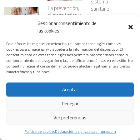
sistema
La prevención,
sanitario
el diagnóstico y
18 FEBRERO, 2026
los avances
Gestionar consentimiento de
terapéuticos,
Las
las cookies
claves para la
enfermedades
detección
Para ofrecer las mejores experiencias, utilizamos tecnologías como las
del corazón,
cookies para almacenar y/o acceder a la información del dispositivo. El
precoz del
primera causa
Se presentan
consentimiento de estas tecnologías nos permitirá procesar datos como el
cáncer digestivo
de muerte en
soluciones para
comportamiento de navegación o las identificaciones únicas en este sitio. No
2 JULIO, 2026
las mujeres
consentir o retirar el consentimiento, puede afectar negativamente a ciertas
la unidad móvil
características y funciones.
de ictus a fin de
25 MAYO, 2026
reducir el
tiempo de
Aceptar
tratamiento
Pacientes con
Denegar
22 ENERO, 2026
cáncer de
Medir el tejido
mama
adiposo
Ver preferencias
participan en
cardíaco mejora
ensayos clínicos
la predicción del
Política de cookies
Declaración de privacidad
Impressum
29 MAYO, 2026
riesgo de
Siemens