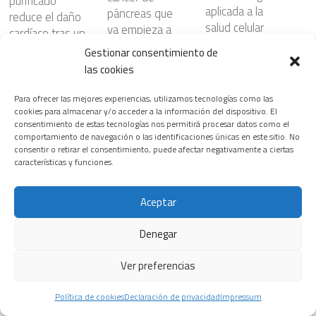
purificado
aplicada a la
páncreas que
reduce el daño
salud celular
ya empieza a
cardíaco tras un
beneficiar al
24 FEBRERO, 2026
infarto al actuar
Gestionar consentimiento de
enfermo
directamente
las cookies
28 JULIO, 2026
sobre el
corazón
Para ofrecer las mejores experiencias, utilizamos tecnologías como las
cookies para almacenar y/o acceder a la información del dispositivo. El
6 JUNIO, 2026
Siemens
consentimiento de estas tecnologías nos permitirá procesar datos como el
Healthineers
comportamiento de navegación o las identificaciones únicas en este sitio. No
consentir o retirar el consentimiento, puede afectar negativamente a ciertas
inaugura la
¿Nanopartículas
características y funciones.
primera edición
para atacar el
del T.H.E.
cáncer con
Riesgos
Healthineers
Aceptar
mayor
cardiovasculare
Summit, su
precisión?
s ocultos en
nuevo
Denegar
23 JULIO, 2026
ciertos
encuentro
patrones del
Ver preferencias
insignia para
sueño
transformar el
3 JUNIO, 2026
sistema
Política de cookies
Declaración de privacidad
Impressum
La prevención,
sanitario