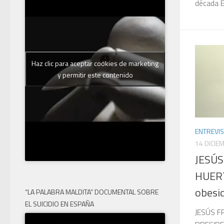
década El
Haz clic para aceptar cookies de marketing
y permitir este contenido
ENTREVIS
14 DICIE
JESÚS
HUERT
obesi
“LA PALABRA MALDITA” DOCUMENTAL SOBRE
EL SUICIDIO EN ESPAÑA
JESÚS F