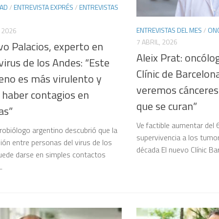
DAD
/
ENTREVISTA EXPRÉS
/
ENTREVISTAS
ENTREVISTAS DEL MES
/
ON
 2026
7 ABRIL, 2026
o Palacios, experto en
Aleix Prat: oncólog
irus de los Andes: “Este
Clínic de Barcelon
eno es más virulento y
veremos cánceres
 haber contagios en
que se curan”
as”
Ve factible aumentar del 
robiólogo argentino descubrió que la
supervivencia a los tumo
ión entre personas del virus de los
década El nuevo Clínic Bar
ede darse en simples contactos
.