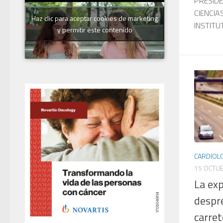
PRESIDE
CIENCIA
Haz clic para aceptar cookies de marketing
INSTITU
y permitir este contenido
CARDIOL
15 OCTUB
La ex
despr
carret