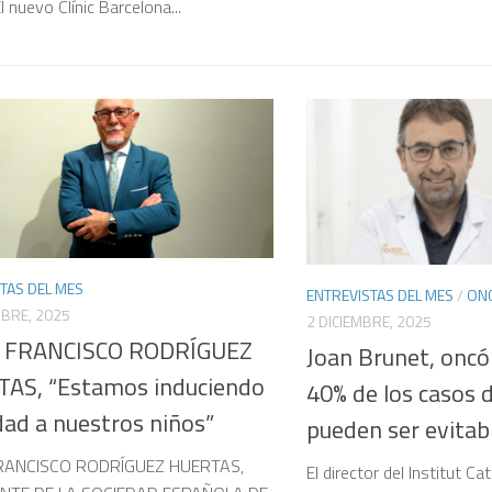
 nuevo Clínic Barcelona...
TAS DEL MES
ENTREVISTAS DEL MES
/
ON
MBRE, 2025
2 DICIEMBRE, 2025
 FRANCISCO RODRÍGUEZ
Joan Brunet, oncó
AS, “Estamos induciendo
40% de los casos 
dad a nuestros niños”
pueden ser evitab
RANCISCO RODRÍGUEZ HUERTAS,
El director del Institut Ca