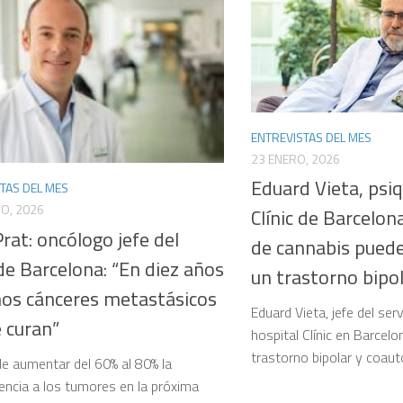
ENTREVISTAS DEL MES
23 ENERO, 2026
Eduard Vieta, psiq
TAS DEL MES
O, 2026
Clínic de Barcelo
Prat: oncólogo jefe del
de cannabis pued
 de Barcelona: “En diez años
un trastorno bipol
os cánceres metastásicos
Eduard Vieta, jefe del serv
 curan”
hospital Clínic en Barcelo
trastorno bipolar y coauto
ble aumentar del 60% al 80% la
encia a los tumores en la próxima