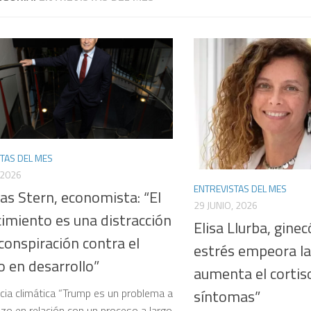
TAS DEL MES
 2026
ENTREVISTAS DEL MES
as Stern, economista: “El
29 JUNIO, 2026
imiento es una distracción
Elisa Llurba, ginec
conspiración contra el
estrés empeora l
 en desarrollo”
aumenta el cortis
ia climática “Trump es un problema a
síntomas”
azo en relación con un proceso a largo