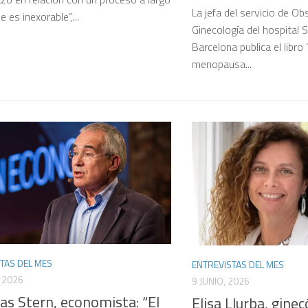
La jefa del servicio de Obs
e es inexorable”,...
Ginecología del hospital 
Barcelona publica el libro 
menopausa...
TAS DEL MES
ENTREVISTAS DEL MES
, 2026
9 JUNIO, 2026
as Stern, economista: “El
Elisa Llurba, ginec