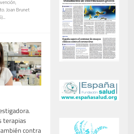
vención,
to. Joan Brunet
...
estigadora.
 terapias
también contra