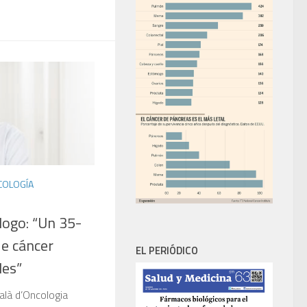
COLOGÍA
logo: “Un 35-
de cáncer
EL PERIÓDICO
les”
talà d’Oncologia