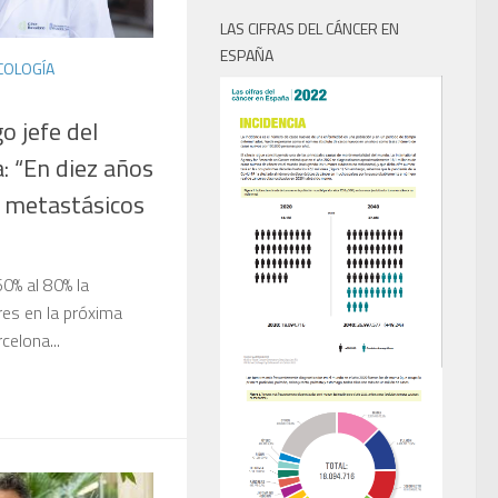
LAS CIFRAS DEL CÁNCER EN
ESPAÑA
COLOGÍA
o jefe del
a: “En diez años
 metastásicos
60% al 80% la
res en la próxima
celona...