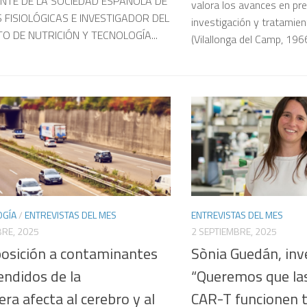
NTE DE LA SOCIEDAD ESPAÑOLA DE
valora los avances en pre
S FISIOLÓGICAS E INVESTIGADOR DEL
investigación y tratamien
TO DE NUTRICIÓN Y TECNOLOGÍA...
(Vilallonga del Camp, 1966)
OGÍA
/
ENTREVISTAS DEL MES
ENTREVISTAS DEL MES
RE, 2025
2 SEPTIEMBRE, 2025
posición a contaminantes
Sònia Guedán, inv
endidos de la
“Queremos que las
era afecta al cerebro y al
CAR-T funcionen 