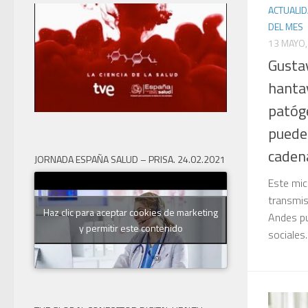
ACTUALI
DEL MES
13 MAYO,
Gustav
hantav
patóg
puede
caden
JORNADA ESPAÑA SALUD – PRISA. 24.02.2021
Este mic
transmis
Haz clic para aceptar cookies de marketing
Andes pu
y permitir este contenido
sociales..