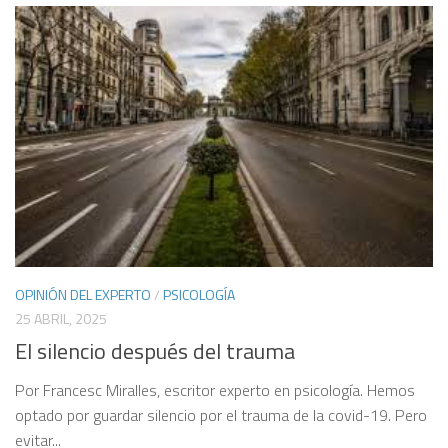
OPINIÓN DEL EXPERTO
/
PSICOLOGÍA
25 ABRIL, 2025
El silencio después del trauma
Por Francesc Miralles, escritor experto en psicología. Hemos
optado por guardar silencio por el trauma de la covid-19. Pero
evitar...