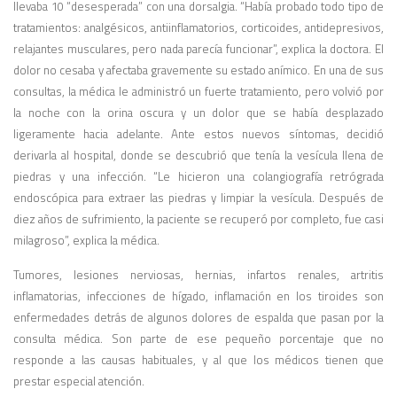
llevaba 10 “desesperada” con una dorsalgia. “Había probado todo tipo de
tratamientos: analgésicos, antiinflamatorios, corticoides, antidepresivos,
relajantes musculares, pero nada parecía funcionar”, explica la doctora. El
dolor no cesaba y afectaba gravemente su estado anímico. En una de sus
consultas, la médica le administró un fuerte tratamiento, pero volvió por
la noche con la orina oscura y un dolor que se había desplazado
ligeramente hacia adelante. Ante estos nuevos síntomas, decidió
derivarla al hospital, donde se descubrió que tenía la vesícula llena de
piedras y una infección. “Le hicieron una colangiografía retrógrada
endoscópica para extraer las piedras y limpiar la vesícula. Después de
diez años de sufrimiento, la paciente se recuperó por completo, fue casi
milagroso”, explica la médica.
Tumores, lesiones nerviosas, hernias, infartos renales, artritis
inflamatorias, infecciones de hígado, inflamación en los tiroides son
enfermedades detrás de algunos dolores de espalda que pasan por la
consulta médica. Son parte de ese pequeño porcentaje que no
responde a las causas habituales, y al que los médicos tienen que
prestar especial atención.