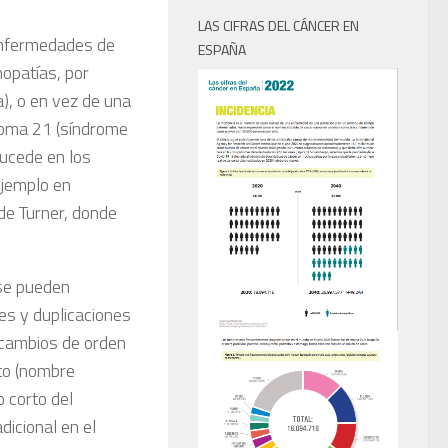
LAS CIFRAS DEL CÁNCER EN
enfermedades de
ESPAÑA
opatías, por
), o en vez de una
osoma 21 (síndrome
sucede en los
ejemplo en
de Turner, donde
se pueden
es y duplicaciones
 cambios de orden
ato (nombre
o corto del
dicional en el