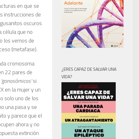
cturas en que se
as instrucciones de
 gusanitos oscuros
a célula que no
olo los vemos de
oceso (metafase).
cada cromosoma
¿ERES CAPAZ DE SALVAR UNA
en 22 pares de
VIDA?
, ‘gonosómicos’
si
 en la mujer y un
 solo uno de los
mo una pasa y se
to y parece que el
ocupen ahora y no
opuesta extinción