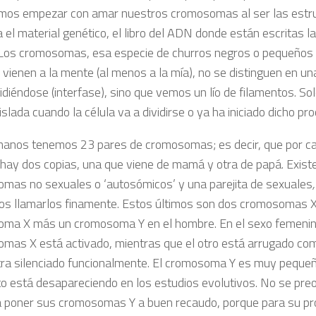
mos empezar con amar nuestros cromosomas al ser las estru
 el material genético, el libro del ADN donde están escritas l
. Los cromosomas, esa especie de churros negros o pequeños
 vienen a la mente (al menos a la mía), no se distinguen en un
idiéndose (interfase), sino que vemos un lío de filamentos. S
slada cuando la célula va a dividirse o ya ha iniciado dicho pr
anos tenemos 23 pares de cromosomas; es decir, que por 
o hay dos copias, una que viene de mamá y otra de papá. Exist
mas no sexuales o ‘autosómicos’ y una parejita de sexuales
s llamarlos finamente. Estos últimos son dos cromosomas XX
ma X más un cromosoma Y en el hombre. En el sexo femenino
mas X está activado, mientras que el otro está arrugado co
ra silenciado funcionalmente. El cromosoma Y es muy pequeñi
to está desapareciendo en los estudios evolutivos. No se pre
a poner sus cromosomas Y a buen recaudo, porque para su pr