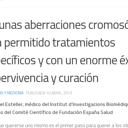
unas aberraciones cromos
 permitido tratamientos
ecíficos y con un enorme éx
ervivencia y curación
D Y MEDICINA
· PUBLICADA
10 ABRIL, 2019
el Esteller, m
édico del Institut d’Investigacions Biomèdiq
 del Comité Científico de Fundación España Salud
ue quererse uno mismo es el primer paso para querer a los ot