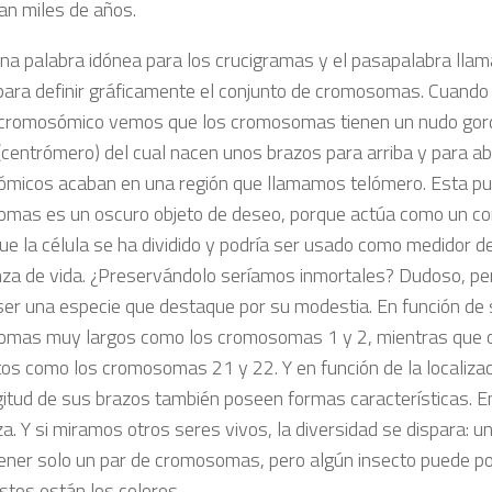
tan miles de años.
una palabra idónea para los crucigramas y el pasapalabra llam
para definir gráficamente el conjunto de cromosomas. Cuand
 cromosómico vemos que los cromosomas tienen un nudo gor
 (centrómero) del cual nacen unos brazos para arriba y para a
micos acaban en una región que llamamos telómero. Esta pu
mas es un oscuro objeto de deseo, porque actúa como un co
ue la célula se ha dividido y podría ser usado como medidor d
za de vida. ¿Preservándolo seríamos inmortales? Dudoso, p
ser una especie que destaque por su modestia. En función de
mas muy largos como los cromosomas 1 y 2, mientras que 
os como los cromosomas 21 y 22. Y en función de la localiza
ngitud de sus brazos también poseen formas características. E
za. Y si miramos otros seres vivos, la diversidad se dispara: u
ener solo un par de cromosomas, pero algún insecto puede p
stos están los colores.