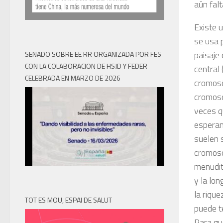
aún fal
Existe 
se usa 
paisaje
SENADO SOBRE EE RR ORGANIZADA POR FES
CON LA COLABORACION DE HSJD Y FEDER
central
CELEBRADA EN MARZO DE 2026
cromosó
cromoso
veces q
esperan
suelen 
cromoso
menudit
y la lo
la rique
TOT ES MOU, ESPAI DE SALUT
puede t
Para gu