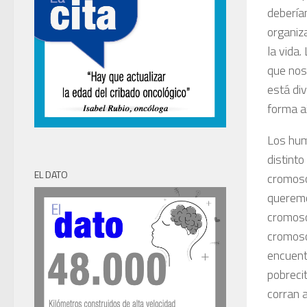
debería
organiza
la vida
que nos
está div
forma ai
Los hum
distint
EL DATO
cromoso
queremo
cromoso
cromoso
encuent
pobreci
corran 