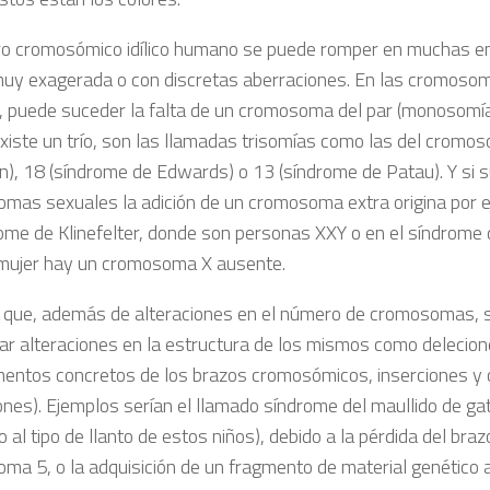
ro cromosómico idílico humano se puede romper en muchas 
uy exagerada o con discretas aberraciones. En las cromosom
, puede suceder la falta de un cromosoma del par (monosomía
existe un trío, son las llamadas trisomías como las del crom
), 18 (síndrome de Edwards) o 13 (síndrome de Patau). Y si 
mas sexuales la adición de un cromosoma extra origina por 
rome de Klinefelter, donde son personas XXY o en el síndrome 
mujer hay un cromosoma X ausente.
 que, además de alteraciones en el número de cromosomas, 
ar alteraciones en la estructura de los mismos como delecion
entos concretos de los brazos cromosómicos, inserciones y
iones). Ejemplos serían el llamado síndrome del maullido de g
 al tipo de llanto de estos niños), debido a la pérdida del braz
ma 5, o la adquisición de un fragmento de material genético a