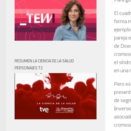
El cuad
forma m
ejemplo
pareja 
de Down
cromoso
RESUMEN LA CIENCIA DE LA SALUD
el sínd
PERSONAJES T2
en una 
Pero es
present
de segm
(invers
asociado
cromoso