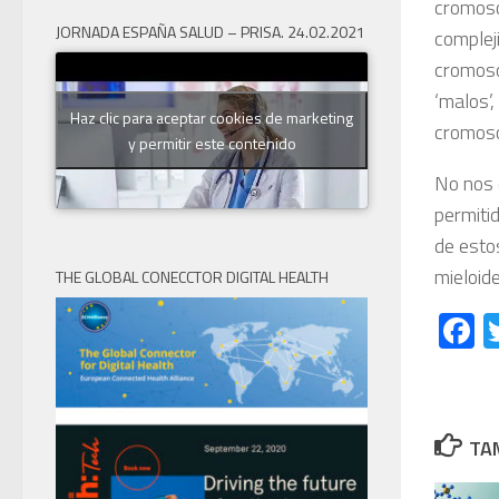
cromoso
JORNADA ESPAÑA SALUD – PRISA. 24.02.2021
complej
cromoso
‘malos’
Haz clic para aceptar cookies de marketing
cromoso
y permitir este contenido
No nos 
permiti
de esto
mieloid
THE GLOBAL CONECCTOR DIGITAL HEALTH
F
TAM