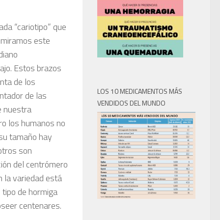
ada “cariotipo” que
o miramos este
diano
bajo. Estos brazos
nta de los
LOS 10 MEDICAMENTOS MÁS
ntador de las
VENDIDOS DEL MUNDO
e nuestra
ero los humanos no
 su tamaño hay
otros son
ción del centrómero
n la variedad está
n tipo de hormiga
oseer centenares.