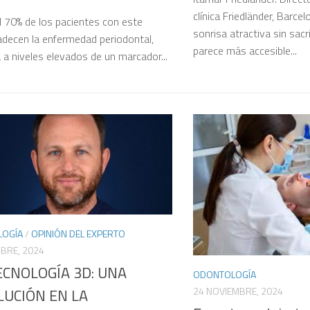
clínica Friedländer, Barce
l 70% de los pacientes con este
sonrisa atractiva sin sacri
decen la enfermedad periodontal,
parece más accesible...
 a niveles elevados de un marcador...
OGÍA
/
OPINIÓN DEL EXPERTO
MBRE, 2024
ECNOLOGÍA 3D: UNA
ODONTOLOGÍA
UCIÓN EN LA
24 NOVIEMBRE, 2024