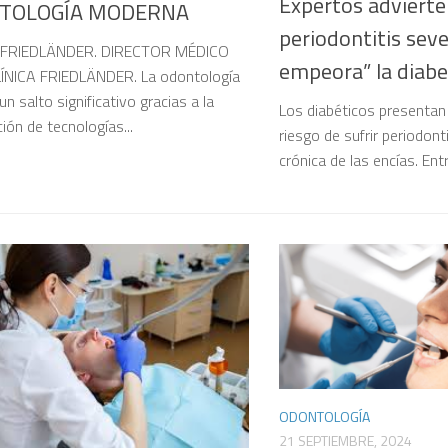
Expertos advierte
TOLOGÍA MODERNA
periodontitis sev
FRIEDLÄNDER. DIRECTOR MÉDICO
empeora” la diab
LÍNICA FRIEDLÄNDER. La odontología
n salto significativo gracias a la
Los diabéticos presentan
ión de tecnologías...
riesgo de sufrir periodonti
crónica de las encías. Entr
ODONTOLOGÍA
21 SEPTIEMBRE, 2024