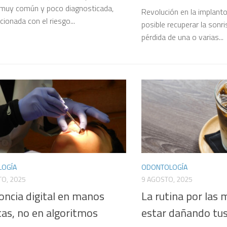
 muy común y poco diagnosticada,
Revolución en la implant
cionada con el riesgo...
posible recuperar la sonri
pérdida de una o varias...
OGÍA
ODONTOLOGÍA
TO, 2025
9 AGOSTO, 2025
oncia digital en manos
La rutina por las
as, no en algoritmos
estar dañando tus