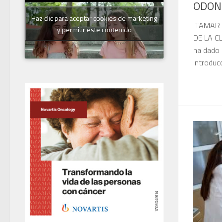
ODON
Haz clic para aceptar cookies de marketing
ITAMAR 
y permitir este contenido
DE LA C
ha dado u
introducc