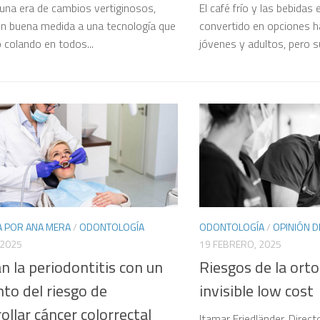
una era de cambios vertiginosos,
El café frío y las bebidas
en buena medida a una tecnología que
convertido en opciones h
o colando en todos...
jóvenes y adultos, pero s
A POR ANA MERA
/
ODONTOLOGÍA
ODONTOLOGÍA
/
OPINIÓN D
 2025
19 FEBRERO, 2025
n la periodontitis con un
Riesgos de la ort
to del riesgo de
invisible low cost
ollar cáncer colorrectal
Itamar Friedländer. Direct