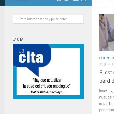
LA CITA
ODONTOL
19 JUNIO
El est
pérdid
Investig
nuevos h
importan
periodon