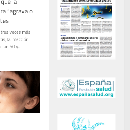
 que la
era “agrava o
etes
 tres veces más
tis, la infección
e un 50 y...