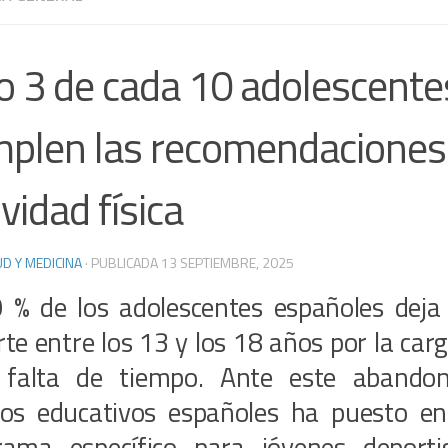
o 3 de cada 10 adolescente
plen las recomendaciones
ividad física
D Y MEDICINA
· PUBLICADA
13 SEPTIEMBRE, 2025
0 % de los adolescentes españoles deja 
te entre los 13 y los 18 años por la ca
 falta de tiempo. Ante este abandono
ros educativos españoles ha puesto e
rama específico para jóvenes deporti