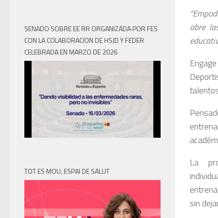
“Empode
abre la
SENADO SOBRE EE RR ORGANIZADA POR FES
educati
CON LA COLABORACION DE HSJD Y FEDER
CELEBRADA EN MARZO DE 2026
Engage 
Deporti
talento
Pensad
entrena
académ
La pro
TOT ES MOU, ESPAI DE SALUT
individ
entrena
sin dej