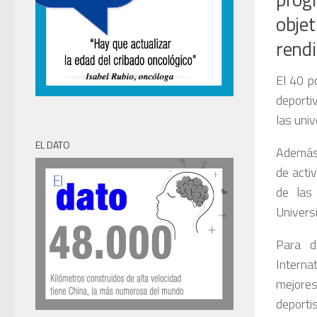
objet
rendi
El 40 p
deportiv
las uni
EL DATO
Además,
de acti
de las
Univers
Para d
Interna
mejore
deportis