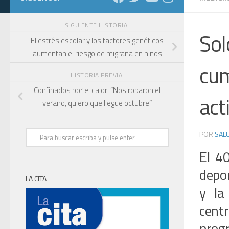
SIGUIENTE HISTORIA
Sol
El estrés escolar y los factores genéticos
aumentan el riesgo de migraña en niños
cum
HISTORIA PREVIA
Confinados por el calor: “Nos robaron el
act
verano, quiero que llegue octubre”
POR
SALU
El 4
depor
LA CITA
y la
cent
prog