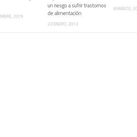
un riesgo a sufrir trastornos
8 MARZO, 2
de alimentación
EMBRE, 2019
23 ENERO, 2013