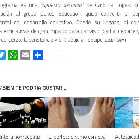
rograma es una
“apuesta decidida”
de Carolina López, q
ración al grupo Dukes Education, quiso convertir el de
ntal del desarrollo educativo. Desde su llegada, el col
 e iniciativas de gran impacto para dar visibilidad al deport
esfuerzo, la constancia y el trabajo en equipo.
L.D.B. (SyM)
acebook
Twitter
WhatsApp
Email
Compartir
BIÉN TE PODRÍA GUSTAR...
nte la homeopatía
El perfeccionismo conlleva
Autocuidado