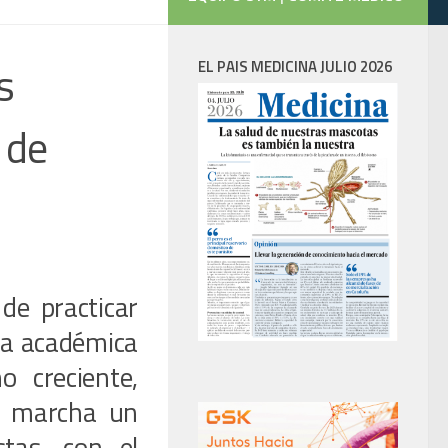
s
EL PAIS MEDICINA JULIO 2026
 de
de practicar
rga académica
 creciente,
n marcha un
stas, con el