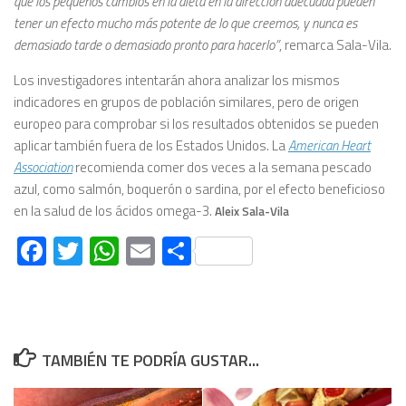
que los pequeños cambios en la dieta en la dirección adecuada pueden
tener un efecto mucho más potente de lo que creemos, y nunca es
demasiado tarde o demasiado pronto para hacerlo”
, remarca Sala-Vila.
Los investigadores intentarán ahora analizar los mismos
indicadores en grupos de población similares, pero de origen
europeo para comprobar si los resultados obtenidos se pueden
aplicar también fuera de los Estados Unidos. La
American Heart
Association
recomienda comer dos veces a la semana pescado
azul, como salmón, boquerón o sardina, por el efecto beneficioso
en la salud de los ácidos omega-3.
Aleix Sala-Vila
Facebook
Twitter
WhatsApp
Email
Compartir
TAMBIÉN TE PODRÍA GUSTAR...