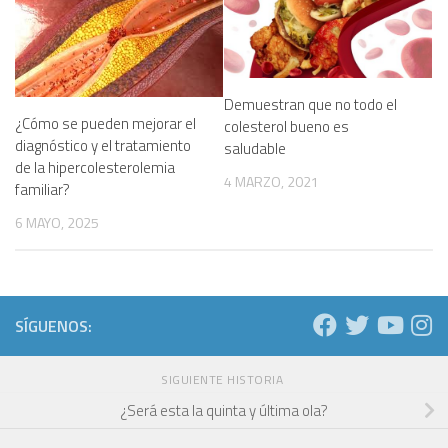
Demuestran que no todo el
¿Cómo se pueden mejorar el
colesterol bueno es
diagnóstico y el tratamiento
saludable
de la hipercolesterolemia
4 MARZO, 2021
familiar?
6 MAYO, 2025
SÍGUENOS:
SIGUIENTE HISTORIA
¿Será esta la quinta y última ola?