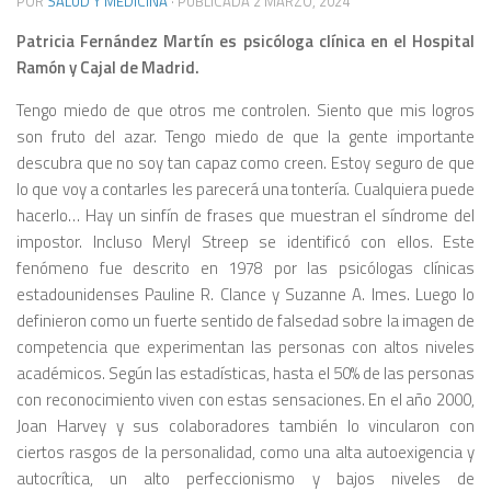
POR
SALUD Y MEDICINA
· PUBLICADA
2 MARZO, 2024
Patricia Fernández Martín es psicóloga clínica en el Hospital
Ramón y Cajal de Madrid.
Tengo miedo de que otros me controlen. Siento que mis logros
son fruto del azar. Tengo miedo de que la gente importante
descubra que no soy tan capaz como creen. Estoy seguro de que
lo que voy a contarles les parecerá una tontería. Cualquiera puede
hacerlo… Hay un sinfín de frases que muestran el síndrome del
impostor. Incluso Meryl Streep se identificó con ellos. Este
fenómeno fue descrito en 1978 por las psicólogas clínicas
estadounidenses Pauline R. Clance y Suzanne A. Imes. Luego lo
definieron como un fuerte sentido de falsedad sobre la imagen de
competencia que experimentan las personas con altos niveles
académicos. Según las estadísticas, hasta el 50% de las personas
con reconocimiento viven con estas sensaciones. En el año 2000,
Joan Harvey y sus colaboradores también lo vincularon con
ciertos rasgos de la personalidad, como una alta autoexigencia y
autocrítica, un alto perfeccionismo y bajos niveles de