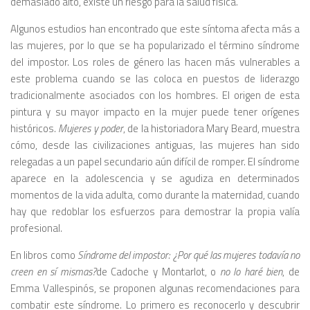
demasiado alto, existe un riesgo para la salud física.
Algunos estudios han encontrado que este síntoma afecta más a
las mujeres, por lo que se ha popularizado el término síndrome
del impostor. Los roles de género las hacen más vulnerables a
este problema cuando se las coloca en puestos de liderazgo
tradicionalmente asociados con los hombres. El origen de esta
pintura y su mayor impacto en la mujer puede tener orígenes
históricos.
Mujeres y poder
, de la historiadora Mary Beard, muestra
cómo, desde las civilizaciones antiguas, las mujeres han sido
relegadas a un papel secundario aún difícil de romper. El síndrome
aparece en la adolescencia y se agudiza en determinados
momentos de la vida adulta, como durante la maternidad, cuando
hay que redoblar los esfuerzos para demostrar la propia valía
profesional.
En libros como
Síndrome del impostor: ¿Por qué las mujeres todavía no
creen en sí mismas?
de Cadoche y Montarlot, o
no lo haré bien
, de
Emma Vallespinós, se proponen algunas recomendaciones para
combatir este síndrome. Lo primero es reconocerlo y descubrir