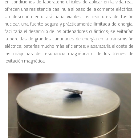
en condiciones de laboratorio difíciles de aplicar en la vida real,
ofrecen una resistencia casi nula al paso de la corriente eléctrica.
Un descubrimiento así haría viables los reactores de fusión
nuclear, una fuente segura y prácticamente ilimitada de energía;
facilitaría el desarrollo de los ordenadores cuánticos; se evitarían
la pérdidas de grandes cantidades de energía en la transmisión
eléctrica; baterías mucho más eficientes; y abarataría el coste de
las máquinas de resonancia magnética o de los trenes de
levitación magnética.