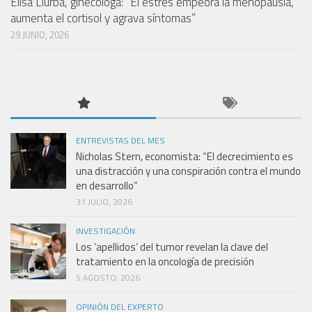
Elisa Llurba, ginecóloga: “El estrés empeora la menopausia,
aumenta el cortisol y agrava síntomas”
29 JUNIO, 2026
ENTREVISTAS DEL MES
Nicholas Stern, economista: “El decrecimiento es
una distracción y una conspiración contra el mundo
en desarrollo”
31 JULIO, 2026
INVESTIGACIÓN
Los ‘apellidos’ del tumor revelan la clave del
tratamiento en la oncología de precisión
5 AGOSTO, 2026
OPINIÓN DEL EXPERTO