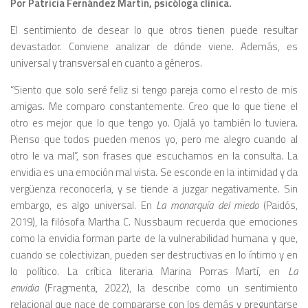
Por Patricia Fernández Martín, psicóloga clínica.
El sentimiento de desear lo que otros tienen puede resultar
devastador. Conviene analizar de dónde viene. Además, es
universal y transversal en cuanto a géneros.
“Siento que solo seré feliz si tengo pareja como el resto de mis
amigas. Me comparo constantemente. Creo que lo que tiene el
otro es mejor que lo que tengo yo. Ojalá yo también lo tuviera.
Pienso que todos pueden menos yo, pero me alegro cuando al
otro le va mal”, son frases que escuchamos en la consulta. La
envidia es una emoción mal vista. Se esconde en la intimidad y da
vergüenza reconocerla, y se tiende a juzgar negativamente. Sin
embargo, es algo universal. En
La monarquía del miedo
(Paidós,
2019), la filósofa Martha C. Nussbaum recuerda que emociones
como la envidia forman parte de la vulnerabilidad humana y que,
cuando se colectivizan, pueden ser destructivas en lo íntimo y en
lo político. La crítica literaria Marina Porras Martí, en
La
envidia
(Fragmenta, 2022), la describe como un sentimiento
relacional que nace de compararse con los demás y preguntarse