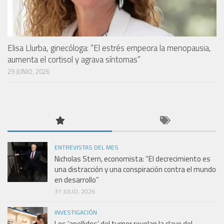
Elisa Llurba, ginecóloga: “El estrés empeora la menopausia,
aumenta el cortisol y agrava síntomas”
29 JUNIO, 2026
ENTREVISTAS DEL MES
Nicholas Stern, economista: “El decrecimiento es
una distracción y una conspiración contra el mundo
en desarrollo”
31 JULIO, 2026
INVESTIGACIÓN
Los ‘apellidos’ del tumor revelan la clave del