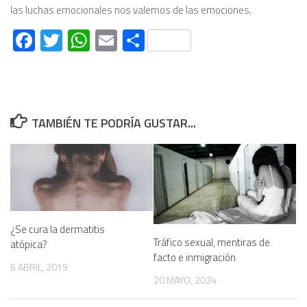
las luchas emocionales nos valemos de las emociones.
Facebook
Twitter
WhatsApp
Email
Compartir
TAMBIÉN TE PODRÍA GUSTAR...
¿Se cura la dermatitis
Tráfico sexual, mentiras de
atópica?
facto e inmigración
6 ABRIL, 2019
20 MAYO, 2024