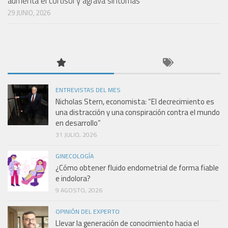
aumenta el cortisol y agrava síntomas”
29 JUNIO, 2026
ENTREVISTAS DEL MES
Nicholas Stern, economista: “El decrecimiento es
una distracción y una conspiración contra el mundo
en desarrollo”
31 JULIO, 2026
GINECOLOGÍA
¿Cómo obtener fluido endometrial de forma fiable
e indolora?
9 AGOSTO, 2026
OPINIÓN DEL EXPERTO
Llevar la generación de conocimiento hacia el