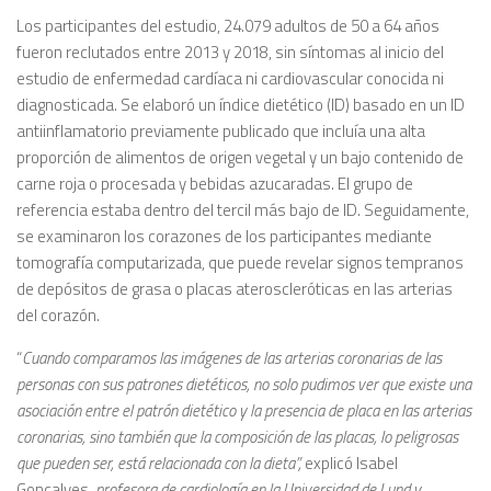
Los participantes del estudio, 24.079 adultos de 50 a 64 años
fueron reclutados entre 2013 y 2018, sin síntomas al inicio del
estudio de enfermedad cardíaca ni cardiovascular conocida ni
diagnosticada. Se elaboró un índice dietético (ID) basado en un ID
antiinflamatorio previamente publicado que incluía una alta
proporción de alimentos de origen vegetal y un bajo contenido de
carne roja o procesada y bebidas azucaradas. El grupo de
referencia estaba dentro del tercil más bajo de ID. Seguidamente,
se examinaron los corazones de los participantes mediante
tomografía computarizada, que puede revelar signos tempranos
de depósitos de grasa o placas ateroscleróticas en las arterias
del corazón.
“
Cuando comparamos las imágenes de las arterias coronarias de las
personas con sus patrones dietéticos, no solo pudimos ver que existe una
asociación entre el patrón dietético y la presencia de placa en las arterias
coronarias, sino también que la composición de las placas, lo peligrosas
que pueden ser, está relacionada con la dieta”,
explicó Isabel
Goncalves,
profesora de cardiología en la Universidad de Lund y