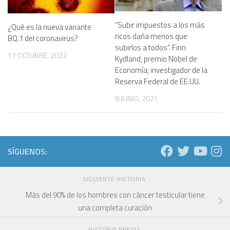
“Subir impuestos a los más
¿Qué es la nueva variante
ricos daña menos que
BQ.1 del coronavirus?
subirlos a todos”. Finn
17 OCTUBRE, 2022
Kydland, premio Nobel de
Economía; investigador de la
Reserva Federal de EE.UU.
8 JUNIO, 2021
SÍGUENOS:
SIGUIENTE HISTORIA
Más del 90% de los hombres con cáncer testicular tiene
una completa curación
HISTORIA PREVIA