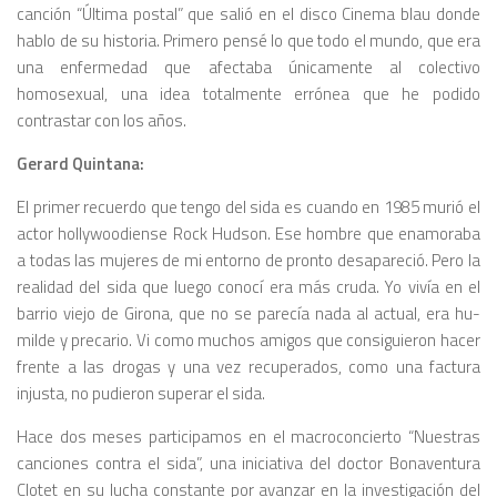
can­ción “Última postal” que salió en el disco Cinema blau donde
hablo de su historia. Primero pensé lo que todo el mundo, que era
una enfermedad que afectaba únicamente al colecti­vo
homosexual, una idea totalmente errónea que he podido
contrastar con los años.
Gerard Quintana:
El primer recuerdo que tengo del sida es cuando en 1985 murió el
actor hollywoodiense Rock Hudson. Ese hombre que enamoraba
a todas las mujeres de mi entorno de pronto desapareció. Pero la
realidad del sida que luego conocí era más cruda. Yo vivía en el
barrio viejo de Girona, que no se parecía nada al actual, era hu­
milde y precario. Vi como muchos amigos que consiguieron hacer
frente a las drogas y una vez recupe­rados, como una factura
injusta, no pudieron superar el sida.
Hace dos meses participamos en el macroconcierto “Nuestras
can­ciones contra el sida”, una iniciativa del doctor Bonaventura
Clotet en su lucha constante por avanzar en la in­vestigación del