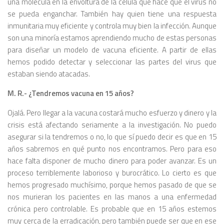
una molécula en la envoltura de la célula que hace que el virus no
se pueda enganchar. Tam­bién hay quien tiene una respuesta
inmunitaria muy eficiente y controla muy bien la infección. Aunque
son una minoría estamos aprendiendo mucho de estas personas
para dise­ñar un modelo de vacuna eficiente. A partir de ellas
hemos podido detec­tar y seleccionar las partes del virus que
estaban siendo atacadas.
M. R.- ¿Tendremos vacuna en 15 años?
Ojalá. Pero llegar a la vacuna costa­rá mucho esfuerzo y dinero y la
crisis está afectando seriamente a la inves­tigación. No puedo
asegurar si la ten­dremos o no, lo que sí puedo decir es que en 15
años sabremos en qué punto nos encontramos. Pero para eso
hace falta disponer de mucho dinero para poder avanzar. Es un
proceso terri­blemente laborioso y burocrático. Lo cierto es que
hemos progresado muchísimo, porque hemos pasado de que se
nos murieran los pacientes en las manos a una enfermedad
crónica pero controlable. Es probable que en 15 años estemos
muy cerca de la erra­dicación, pero también puede ser que en ese