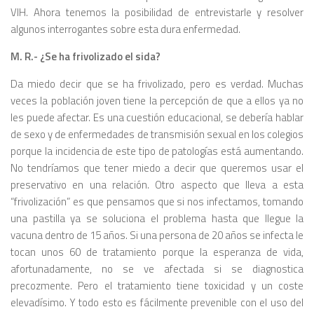
VIH. Ahora tenemos la posibilidad de entrevistarle y re­solver
algunos interrogantes sobre esta dura enfermedad.
M. R.- ¿Se ha frivolizado el sida?
Da miedo decir que se ha frivoli­zado, pero es verdad. Muchas
veces la población joven tiene la percepción de que a ellos ya no
les puede afec­tar. Es una cuestión educacional, se debería hablar
de sexo y de enferme­dades de transmisión sexual en los colegios
porque la incidencia de este tipo de patologías está aumentando.
No tendríamos que tener miedo a decir que queremos usar el
preser­vativo en una relación. Otro aspecto que lleva a esta
“frivolización” es que pensamos que si nos infectamos, to­mando
una pastilla ya se soluciona el problema hasta que llegue la
vacuna dentro de 15 años. Si una persona de 20 años se infecta le
tocan unos 60 de tratamiento porque la esperanza de vida,
afortunadamente, no se ve afec­tada si se diagnostica
precozmente. Pero el tratamiento tiene toxicidad y un coste
elevadísimo. Y todo esto es fácilmente prevenible con el uso del