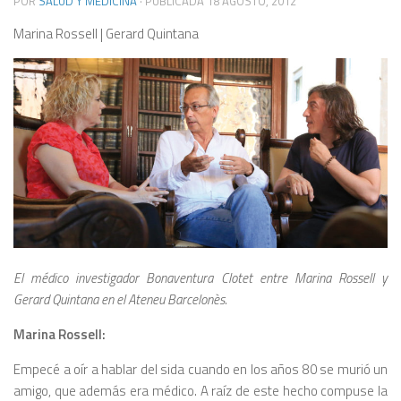
POR
SALUD Y MEDICINA
· PUBLICADA
18 AGOSTO, 2012
Marina Rossell | Gerard Quintana
El médico investigador Bonaventura Clotet entre Marina Rossell y
Gerard Quintana en el Ateneu Barcelonès.
Marina Rossell:
Empecé a oír a hablar del sida cuando en los años 80 se murió un
amigo, que además era médico. A raíz de este hecho compuse la