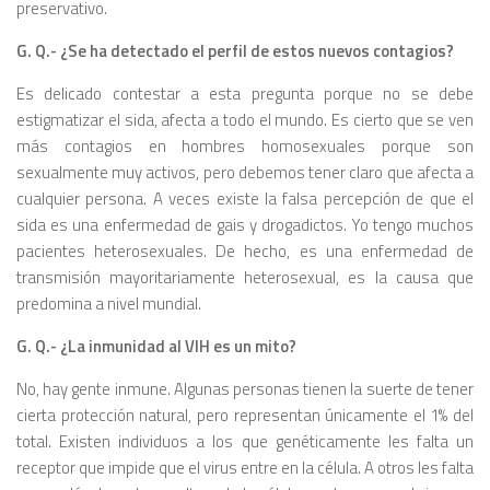
preservativo.
G. Q.- ¿Se ha detectado el perfil de estos nuevos contagios?
Es delicado contestar a esta pre­gunta porque no se debe
estigmati­zar el sida, afecta a todo el mundo. Es cierto que se ven
más contagios en hombres homosexuales porque son
sexualmente muy activos, pero debemos tener claro que afecta a
cualquier persona. A veces existe la falsa percepción de que el
sida es una enfermedad de gais y drogadictos. Yo tengo muchos
pacientes hete­rosexuales. De hecho, es una enfer­medad de
transmisión mayoritaria­mente heterosexual, es la causa que
predomina a nivel mundial.
G. Q.- ¿La inmunidad al VIH es un mito?
No, hay gente inmune. Algunas personas tienen la suerte de tener
cierta protección natural, pero re­presentan únicamente el 1% del
total. Existen individuos a los que ge­néticamente les falta un
receptor que impide que el virus entre en la célula. A otros les falta