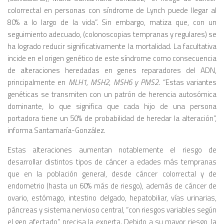
colorrectal en personas con síndrome de Lynch puede llegar al
80% a lo largo de la vida”. Sin embargo, matiza que, con un
seguimiento adecuado, (colonoscopias tempranas y regulares) se
ha logrado reducir significativamente la mortalidad. La facultativa
incide en el origen genético de este síndrome como consecuencia
de alteraciones heredadas en genes reparadores del ADN,
principalmente en
MLH1, MSH2, MSH6 y PMS2.
“Estas variantes
genéticas se transmiten con un patrón de herencia autosómica
dominante, lo que significa que cada hijo de una persona
portadora tiene un 50% de probabilidad de heredar la alteración”,
informa Santamaría-González.
Estas alteraciones aumentan notablemente el riesgo de
desarrollar distintos tipos de cáncer a edades más tempranas
que en la población general, desde cáncer colorrectal y de
endometrio (hasta un 60% más de riesgo), además de cáncer de
ovario, estómago, intestino delgado, hepatobiliar, vías urinarias,
páncreas y sistema nervioso central, “con riesgos variables según
el gen afectado”, precisa la experta. Debido a su mayor riesgo, la