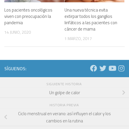
Los pacientes oncológicos
Una nueva técnica evita
viven con preocupación la
extirpar todos los ganglios
pandemia
linfáticos a las pacientes con
cáncer de mama
14 JUNIO, 2020
1 MARZO, 2017
SÍGUENOS:
SIGUIENTE HISTORIA
Un golpe de calor
HISTORIA PREVIA
Ciclo menstrual en verano: así influyen el calor y los
cambios en la rutina