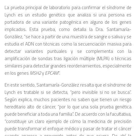
La prueba principal de laboratorio para confirmar el síndrome de
Lynch es un estudio genético que analiza si una persona es
portadora de una variante patogénica en alguno de los genes
implicados. Esta prueba, como detalla la Dra. Santamaría-
González, “se hace a partir de una muestra de sangre o saliva y se
estudia el ADN con técnicas como la secuenciación masiva para
detectar variantes puntuales y se complementa con la
amplificación de sondas tras ligación múltiple (MLPA) o técnicas
similares para detectar grandes reordenamientos, especialmente
en los genes
MSH2
y
EPCAM
”.
En este sentido, Santamaría-González resalta que el síndrome de
Lynch es tratable si se detecta, “pero invisible si no se busca”.
Según explica, muchos pacientes no saben que tienen un riesgo
hereditario alto de cáncer, “por lo que una sola prueba genética
puede beneficiar a toda una familia”. De acuerdo con la facultativa,
“constituye un claro ejemplo de cómo la medicina de precisión
puede transformar el enfoque médico y pasar de tratar el cáncer
cuando aparece a prevenirlo antes de que ocurra. De ahí la