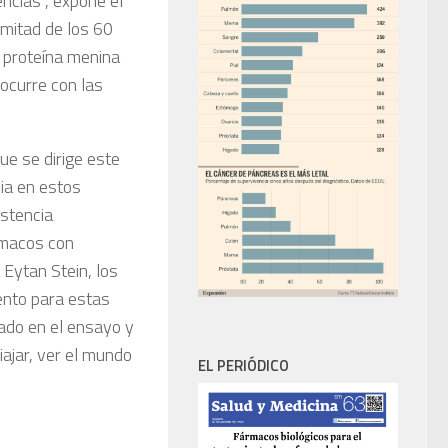
encias”, expone el
 mitad de los 60
a proteína menina
 ocurre con las
ue se dirige este
mia en estos
istencia
rmacos con
 Eytan Stein, los
ento para estas
pado en el ensayo y
iajar, ver el mundo
EL PERIÓDICO