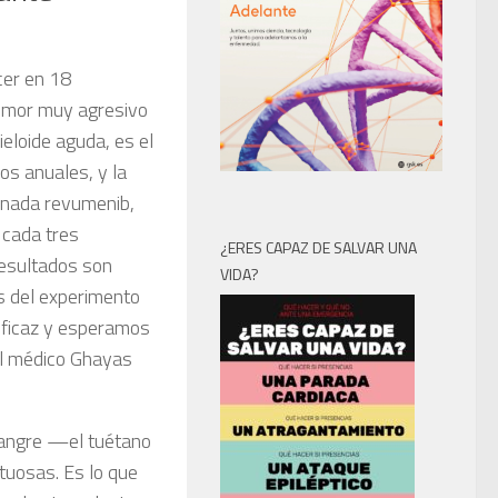
cer en 18
umor muy agresivo
eloide aguda, es el
sos
anuales, y la
minada revumenib,
 cada tres
¿ERES CAPAZ DE SALVAR UNA
resultados son
VIDA?
es del experimento
eficaz y esperamos
el médico
Ghayas
 sangre —el tuétano
tuosas. Es lo que