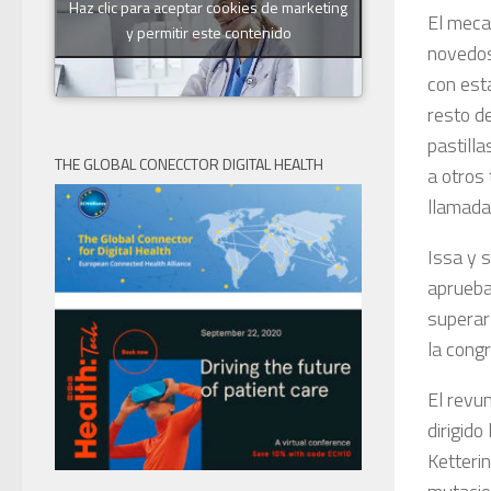
Haz clic para aceptar cookies de marketing
El meca
y permitir este contenido
novedos
con esta
resto d
pastill
THE GLOBAL CONECCTOR DIGITAL HEALTH
a otros
llamad
Issa y 
aprueba 
superar
la cong
El revu
dirigid
Ketterin