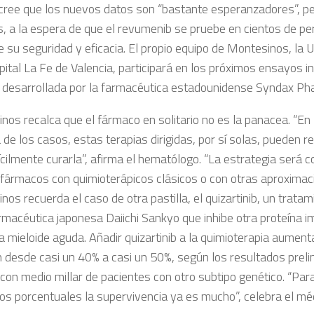
cree que los nuevos datos son “bastante esperanzadores”, p
s, a la espera de que el revumenib se pruebe en cientos de p
e su seguridad y eficacia. El propio equipo de Montesinos, la
ital La Fe de Valencia, participará en los próximos ensayos i
a, desarrollada por la farmacéutica estadounidense
Syndax Pha
nos recalca que el fármaco en solitario no es la panacea. “En
de los casos, estas terapias dirigidas, por sí solas, pueden re
ícilmente curarla”, afirma el hematólogo. “La estrategia será 
fármacos con quimioterápicos clásicos o con otras aproximaci
os recuerda el caso de otra pastilla, el quizartinib, un trata
rmacéutica japonesa Daiichi Sankyo que inhibe otra proteína i
a mieloide aguda. Añadir quizartinib a la quimioterapia aument
n desde casi un 40% a casi un 50%, según los resultados prel
con medio millar de pacientes con otro subtipo genético. “Par
os porcentuales la supervivencia ya es mucho”, celebra el mé