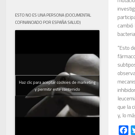
mutacion
investig
ESTO NO ES UNA PERSONA (DOCUMENTAL
particip
COFINANCIADO POR ESPAÑA SALUD)
cambió l
bacteria
“Esto d
fármaco 
subtipo
observa
mecanis
Haz clic para aceptar cookies de marketing
y permitir este contenido
inhibid
leucemi
que la c
y, lo má
F