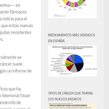
 menina— es
lando fármacos
 noticia para el
la que estas nuevas
agudas resistentes
MEDICAMENTOS MÁS VENDIDOS
s,
EN ESPAÑA
inalmente se
 cáncer suele
egún
un informe
de
ficos que ha
TIPOS DE CÁNCER QUE TRATAN
co Memorial Sloan
LOS NUEVOS ENSAYOS
desarrollo de