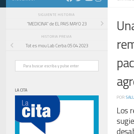
SIGUIENTE HISTORIA
Una
“MEDICINA” de EL PAIS MAYO 23
HISTORIA PREVIA
rem
Tot es mou Lab Cerba 05 04 2023
pac
agr
LA CITA
POR
SALU
Los r
sugie
desah