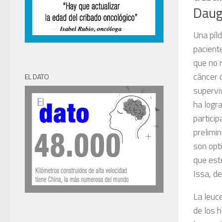
Daug
Una píl
pacient
que no 
cáncer 
EL DATO
supervi
ha logra
partici
prelimin
son opt
que est
Issa
, d
La leuc
de los 