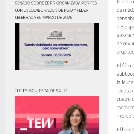
le ocurr
SENADO SOBRE EE RR ORGANIZADA POR FES
de médu
CON LA COLABORACION DE HSJD Y FEDER
pensaba
CELEBRADA EN MARZO DE 2026
desesper
solo te
de revu
arquite
El fárm
subtipo
la leuce
receta 
TOT ES MOU, ESPAI DE SALUT
cuatro 
momento
miércol
El hema