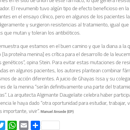
es en el sitio de unión de este fármaco, lo que genera resist
ador. El revumenib tuvo algún tipo de efecto beneficioso en la
antes en el ensayo clínico, pero en algunos de los pacientes l
igeramente y surgieron resistencias al tratamiento, igual que
s que mutan y toleran los antibióticos.
emuestra que estamos en el buen camino y que la diana a la q
[la proteína menina] es crítica para el desarrollo de la leuce
s genéticos”, opina Stein. Para evitar estas mutaciones de res
das en algunos pacientes, los autores plantean combinar fá
mos de acción diferentes. A juicio de Ghayas Issa y su colega
ores de la menina “serán definitivamente una parte del tratami
as”. La arquitecta Algimante Daugelaite celebra haber partici
iencia le haya dado “otra oportunidad para estudiar, trabajar, v
s importante, vivir”.
Manuel Ansede (EP)
acebook
Twitter
WhatsApp
Email
Compartir