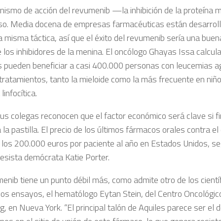
nismo de acción del revumenib —la inhibición de la proteína
o. Media docena de empresas farmacéuticas están desarrol
 misma táctica, así que el éxito del revumenib sería una buena
e los inhibidores de la menina. El oncólogo Ghayas Issa calcu
as pueden beneficiar a casi 400.000 personas con leucemias 
 tratamientos, tanto la mieloide como la más frecuente en niño
a
linfocítica
.
sus colegas reconocen que el factor económico será clave si f
la pastilla. El precio de los últimos fármacos orales contra el
 los 200.000 euros por paciente al año en Estados Unidos, s
resista demócrata Katie Porter.
menib tiene un punto débil más, como admite otro de los cientí
o los ensayos, el hematólogo
Eytan Stein
, del Centro Oncológi
g, en Nueva York. “El principal talón de Aquiles parece ser el 