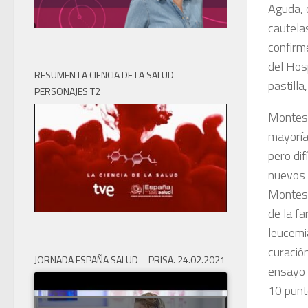
Aguda, 
cautela
confirm
del Hosp
RESUMEN LA CIENCIA DE LA SALUD
pastill
PERSONAJES T2
Montesi
mayoría 
pero dif
nuevos 
Montesin
de la fa
leucemi
curació
JORNADA ESPAÑA SALUD – PRISA. 24.02.2021
ensayo
10 punt