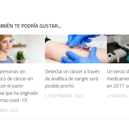
BIÉN TE PODRÍA GUSTAR...
personas sin
Detectar un cáncer a través
Un tercio 
ico de cáncer en
de analítica de sangre será
medicamen
por el parón
posible pronto
en 2017 so
ial que ha originado
12 SEPTIEMBRE, 2022
4 FEBRERO,
emia covid-19
MBRE, 2020