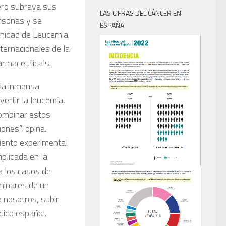
ero subraya sus
LAS CIFRAS DEL CÁNCER EN
ersonas y se
ESPAÑA
 Unidad de Leucemia
nternacionales de la
rmaceuticals
.
 la inmensa
vertir la leucemia,
combinar estos
ones”, opina.
miento experimental
mplicada en la
a los casos de
iminares de
un
a nosotros, subir
dico español.