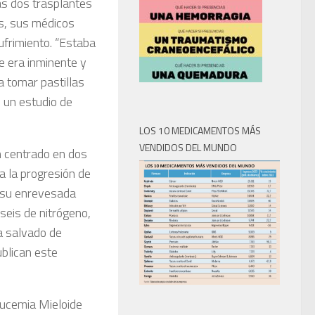
as dos trasplantes
s, sus médicos
ufrimiento. “Estaba
te era inminente y
 tomar pastillas
 un estudio de
LOS 10 MEDICAMENTOS MÁS
VENDIDOS DEL MUNDO
n centrado en dos
a la progresión de
a su enrevesada
seis de nitrógeno,
a salvado de
blican este
eucemia Mieloide