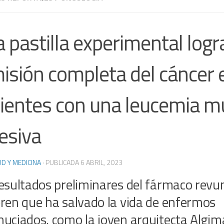
 pastilla experimental logra
isión completa del cáncer 
ientes con una leucemia m
esiva
D Y MEDICINA
· PUBLICADA
6 ABRIL, 2023
esultados preliminares del fármaco rev
ren que ha salvado la vida de enfermos
uciados, como la joven arquitecta Algi