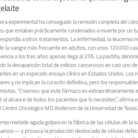
elaite
dora experimental ha conseguido la remisión completa del cán
es que estaban prácticamente condenados a muerte por un t
respondía a otros tratamientos. La enfermedad, la leucemia mi
de la sangre más frecuente en adultos, con
unos 120.000 ca
vencia a los tres años
apenas llega al 25%
. La pastilla, deno
do la desaparición total de indicios cancerosos en casi uno de
pantes en un esperado ensayo clínico en Estados Unidos. Los 
ares y no implican la curación definitiva, pero los responsabl
imistas. “Creemos que este fármaco es extraordinariamente 
é al alcance de todos los pacientes que lo necesiten”, afirma 
el Centro Oncológico MD Anderson de la Universidad de Texas.
emia mieloide aguda golpea en la fábrica de las células de la
huesos— y provoca la producción desbocada de células defec