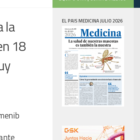
 la
EL PAIS MEDICINA JULIO 2026
en 18
uy
umenib
mante