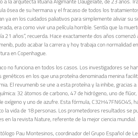
ió a la arquitecta lituana
Algimante Daugelaite
, de 23 años. Tr
la ósea de su hermana y el fracaso de todos los tratamiento
n ya en los cuidados paliativos para simplemente aliviar su s
ada, era como vivir una película horrible. Sentía que la muer
nía 21 años”, recuerda. Hace exactamente dos años comenzó a
menib, pudo acabar la carrera y hoy trabaja con normalidad en
ctura en Copenhague.
aco no funciona en todos los casos. Los investigadores se ha
s genéticos en los que una proteína denominada menina facilit
mia. El
revumenib
se une a esta proteína y la inhibe, gracias 
química: 32 átomos de carbono, 47 de hidrógeno, uno de flúor, 
de oxígeno y uno de azufre. Esta fórmula, C32H47FN6O4S, h
 la vida de 18 personas. Los prometedores resultados se pu
es en la revista
Nature
, referente de la mejor ciencia mundial.
tólogo Pau Montesinos, coordinador del Grupo Español de L