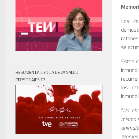
Memori
Los in
demostr
ratones
se acum
Estos c
inmunol
RESUMEN LA CIENCIA DE LA SALUD
recurre
PERSONAJES T2
los ra
inmunol
“
No obs
mismo r
animale
Women’s,