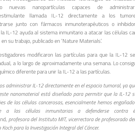
ado nuevas nanopartículas capaces de administr
estimulante llamada IL-12 directamente a los tumor
trarse junto con fármacos inmunoterapéuticos o inhibid
, la IL-12 ayuda al sistema inmunitario a atacar las células c
 en su trabajo, publicado en ‘Nature Materials’.
estigadores modificaron las partículas para que la IL-12 se
dual, a lo largo de aproximadamente una semana. Lo consigui
uímico diferente para unir la IL-12 a las partículas.
 administrar IL-12 directamente en el espacio tumoral, ya que
este nanomaterial está diseñado para permitir que la IL-12 s
cies de las células cancerosas, esencialmente hemos engañado
le a las células inmunitarias a defenderse contra é
nd,
profesora del Instituto MIT, vicerrectora de profesorado d
o Koch para la Investigación Integral del Cáncer.