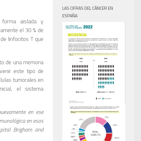
LAS CIFRAS DEL CÁNCER EN
ESPAÑA
 forma aislada y
damente el 30 % de
de linfocitos T que
nto de una memoria
venir este tipo de
élulas tumorales en
icial, el sistema
 nuevamente en ese
nmunológica en esos
spital Brigham and