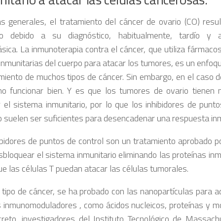
as generales, el tratamiento del cáncer de ovario (CO) resu
jo debido a su diagnóstico, habitualmente, tardío y 
sica. La inmunoterapia contra el cáncer, que utiliza fármaco
 inmunitarias del cuerpo para atacar los tumores, es un enfo
amiento de muchos tipos de cáncer. Sin embargo, en el caso d
o funcionar bien. Y es que los tumores de ovario tienen
r el sistema inmunitario, por lo que los inhibidores de punto
o suelen ser suficientes para desencadenar una respuesta inm
ibidores de puntos de control son un tratamiento aprobado p
sbloquear el sistema inmunitario eliminando las proteínas i
e las células T puedan atacar las células tumorales.
 tipo de cáncer, se ha probado con las nanopartículas para a
 inmunomoduladores , como ácidos nucleicos, proteínas y m
reto, investigadores del Instituto Tecnológico de Massac