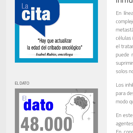
En líne
comple
metastá
células
el trat
puede n
suprimi
solos n
EL DATO
Los inh
para de
modo qu
En este
agentes
En conc