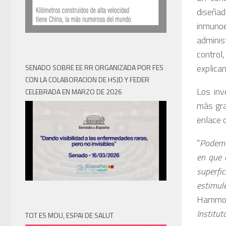
diseñ
inmuno
adminis
control
explican
SENADO SOBRE EE RR ORGANIZADA POR FES
CON LA COLABORACION DE HSJD Y FEDER
Los inv
CELEBRADA EN MARZO DE 2026
más gra
enlace q
“
Podemos
en que 
superfi
estimu
Hammo
Institut
TOT ES MOU, ESPAI DE SALUT