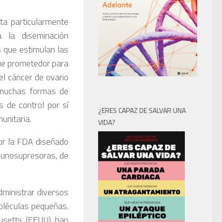
lta particularmente
a la diseminación
s que estimulan las
que prometedor para
el cáncer de ovario
 muchas formas de
s de control por sí
¿ERES CAPAZ DE SALVAR UNA
unitaria.
VIDA?
or la FDA diseñado
nmunosupresoras, de
dministrar diversos
oléculas pequeñas.
husetts (EEUU) han