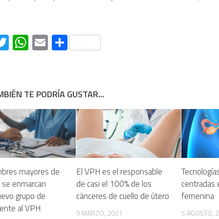
acebook
Twitter
WhatsApp
Email
Compartir
BIÉN TE PODRÍA GUSTAR...
bres mayores de
El VPH es el responsable
Tecnología
 se enmarcan
de casi el 100% de los
centradas e
evo grupo de
cánceres de cuello de útero
femenina
rente al VPH
9 MARZO, 2021
5 AGOSTO, 