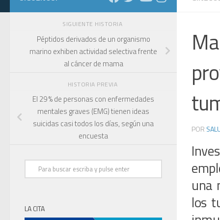
SIGUIENTE HISTORIA
Man
Péptidos derivados de un organismo
marino exhiben actividad selectiva frente
pro
al cáncer de mama
HISTORIA PREVIA
tum
El 29 % de personas con enfermedades
mentales graves (EMG) tienen ideas
suicidas casi todos los días, según una
POR
SALU
encuesta
Inve
empl
una 
los t
LA CITA
inmun