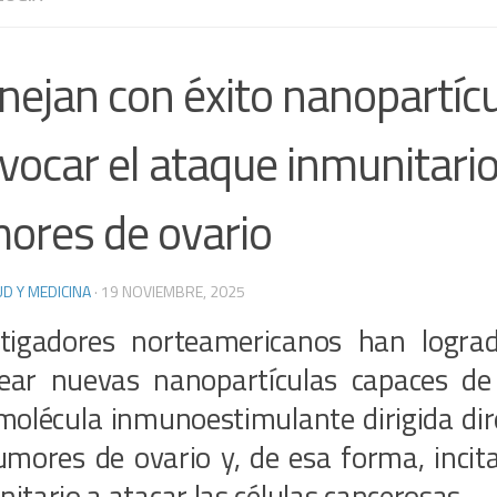
ejan con éxito nanopartícu
vocar el ataque inmunitario
ores de ovario
D Y MEDICINA
·
19 NOVIEMBRE, 2025
stigadores norteamericanos han logra
ear nuevas nanopartículas capaces de
molécula inmunoestimulante dirigida di
umores de ovario y, de esa forma, incit
itario a atacar las células cancerosas.