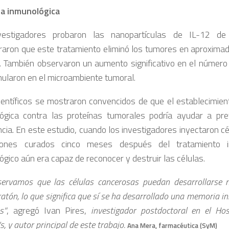
a inmunológica
vestigadores probaron las nanopartículas de IL-12 de
aron que este tratamiento eliminó los tumores en aproxima
. También observaron un aumento significativo en el número 
ularon en el microambiente tumoral.
ientíficos se mostraron convencidos de que el establecimie
ógica contra las proteínas tumorales podría ayudar a pre
ncia. En este estudio, cuando los investigadores inyectaron c
tones curados cinco meses después del tratamiento in
ógico aún era capaz de reconocer y destruir las células.
ervamos que las células cancerosas puedan desarrollarse
atón, lo que significa que sí se ha desarrollado una memoria i
s”
, agregó Ivan Pires,
investigador postdoctoral en el Ho
 y autor principal de este trabajo.
Ana Mera, farmacéutica (SyM)