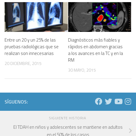
Entre un 20 y un 25% de las
Diagnósticos más fiables y
pruebas radiológicas que se
rápidos en abdomen gracias
realizan son innecesarias
a los avances en la TC y en la
RM
20 DICIEMBRE, 2015
30 MAYO, 2015
SÍGUENOS:
SIGUIENTE HISTORIA
El TDAH en niños y adolescentes se mantiene en adultos
en el 50% de los casos