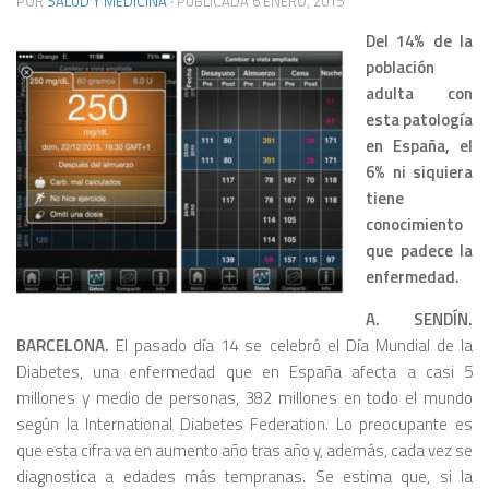
POR
SALUD Y MEDICINA
· PUBLICADA
6 ENERO, 2015
Del 14% de la
población
adulta con
esta patología
en España, el
6% ni siquiera
tiene
conocimiento
que padece la
enfermedad.
A. SENDÍN.
BARCELONA.
El pasado día 14 se celebró el Día Mundial de la
Diabetes, una enfermedad que en España afecta a casi 5
millones y medio de personas, 382 millones en todo el mundo
según la International Diabetes Federation. Lo preocupante es
que esta cifra va en aumento año tras año y, además, cada vez se
diagnostica a edades más tempranas. Se estima que, si la