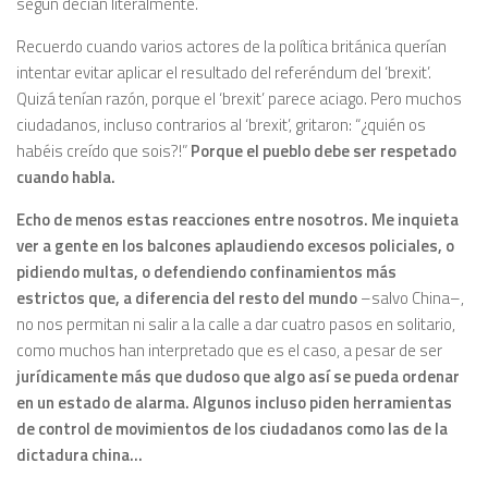
según decían literalmente.
Recuerdo cuando varios actores de la política británica querían
intentar evitar aplicar el resultado del referéndum del ‘brexit’.
Quizá tenían razón, porque el ‘brexit’ parece aciago. Pero muchos
ciudadanos, incluso contrarios al ‘brexit’, gritaron: “¿quién os
habéis creído que sois?!”
Porque el pueblo debe ser respetado
cuando habla.
Echo de menos estas reacciones entre nosotros. Me inquieta
ver a gente en los balcones aplaudiendo excesos policiales, o
pidiendo multas, o defendiendo confinamientos más
estrictos
que, a diferencia del resto del mundo
–salvo China–,
no nos permitan ni salir a la calle a dar cuatro pasos en solitario,
como muchos han interpretado que es el caso, a pesar de ser
jurídicamente más que dudoso que algo así se pueda ordenar
en un estado de alarma. Algunos incluso piden herramientas
de control de movimientos de los ciudadanos como las de la
dictadura china…