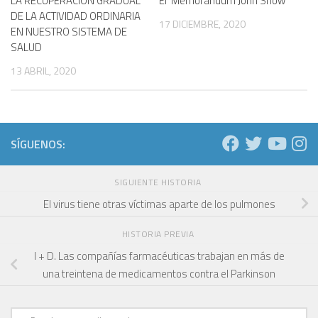
LA RECUPERACIÓN GRADUAL
El ‘Memorándum John Snow’
DE LA ACTIVIDAD ORDINARIA
17 DICIEMBRE, 2020
EN NUESTRO SISTEMA DE
SALUD
13 ABRIL, 2020
SÍGUENOS:
SIGUIENTE HISTORIA
El virus tiene otras víctimas aparte de los pulmones
HISTORIA PREVIA
I + D. Las compañías farmacéuticas trabajan en más de
una treintena de medicamentos contra el Parkinson