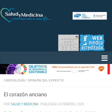
CARDIOLOGÍA
/
OPINIÓN DEL EXPERTO
El corazón anciano
POR
SALUD Y MEDICINA
· PUBLICADA
20 FEBRERO, 2020