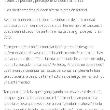
niveles de potasio y predisponerlo a sufrir arritmias.
-Los medicamentos pueden alterar la presión arterial.
Se ha de tener en cuenta que los síntomas de enfermedad
cardiaca pueden ser muy poco claros. Por ejemplo, el cansancio
puede ser indicación de arritmia o hasta de angina de pecho, sin
dolor.
Es importante también controlar los factores de riesgo de
enfermedad cardiovascular en la gente mayor. Es cierto que hay
personas que dicen: “Toda la vida he fumado, he comido de todo y
no me ha pasado nunca nada”. Perfecto. Pero eso no quiere decir
que hayan de continuar así. Estas personas simplemente han
tenido suerte: a pesar de tener factores de riesgo, no han sufrido
una enfermedad.
Tampoco hace falta que sigan jugando con esta clase de lotería,
porque algún día les puede tocar. I, finalmente, tampoco sirve
aquella excusa que a veces se utiliza: “¿Cuidarme ahora? ¡Por lo
que me queda de vida mejor que la disfrute!!”. La experiencia nos