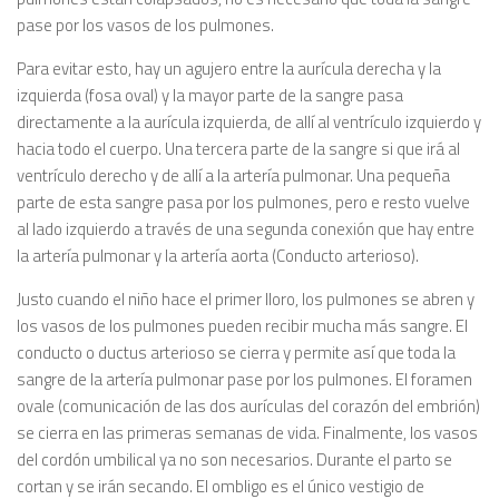
pase por los vasos de los pulmones.
Para evitar esto, hay un agujero entre la aurícula derecha y la
izquierda (fosa oval) y la mayor parte de la sangre pasa
directamente a la aurícula izquierda, de allí al ventrículo izquierdo y
hacia todo el cuerpo. Una tercera parte de la sangre si que irá al
ventrículo derecho y de allí a la artería pulmonar. Una pequeña
parte de esta sangre pasa por los pulmones, pero e resto vuelve
al lado izquierdo a través de una segunda conexión que hay entre
la artería pulmonar y la artería aorta (Conducto arterioso).
Justo cuando el niño hace el primer lloro, los pulmones se abren y
los vasos de los pulmones pueden recibir mucha más sangre. El
conducto o ductus arterioso se cierra y permite así que toda la
sangre de la artería pulmonar pase por los pulmones. El foramen
ovale (comunicación de las dos aurículas del corazón del embrión)
se cierra en las primeras semanas de vida. Finalmente, los vasos
del cordón umbilical ya no son necesarios. Durante el parto se
cortan y se irán secando. El ombligo es el único vestigio de