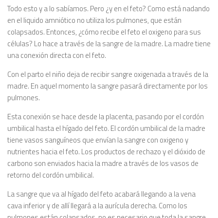
Todo esto y a lo sabíamos. Pero ¿y en el feto? Como está nadando
en el liquido amniótico no utiliza los pulmones, que están
colapsados. Entonces, ¿cómo recibe el feto el oxigeno para sus
células? Lo hace a través de la sangre de la madre. La madre tiene
una conexión directa con el feto.
Con el parto el niño deja de recibir sangre oxigenada a través de la
madre. En aquel momento la sangre pasará directamente por los
pulmones.
Esta conexión se hace desde la placenta, pasando por el cordón
umbilical hasta el hígado del feto. El cordón umbilical de la madre
tiene vasos sanguíneos que envían la sangre con oxigeno y
nutrientes hacia el feto. Los productos de rechazo y el dióxido de
carbono son enviados hacia la madre a través de los vasos de
retorno del cordón umbilical.
La sangre que va al hígado del feto acabará llegando a la vena
cava inferior y de allí llegará a la aurícula derecha. Como los
pulmones están colapsados, no es necesario que toda la sangre