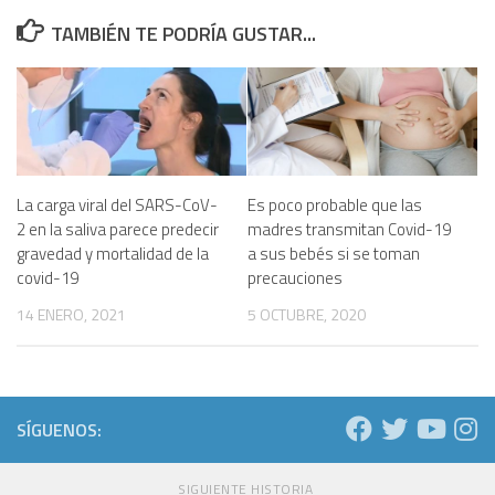
TAMBIÉN TE PODRÍA GUSTAR...
La carga viral del SARS-CoV-
Es poco probable que las
2 en la saliva parece predecir
madres transmitan Covid-19
gravedad y mortalidad de la
a sus bebés si se toman
covid-19
precauciones
14 ENERO, 2021
5 OCTUBRE, 2020
SÍGUENOS:
SIGUIENTE HISTORIA