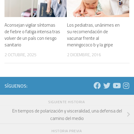
Aconsejan vigilar síntomas
Los pediatras, unánimes en
de fiebre o fatiga intensa tras
su recomendación de
volver de un país con riesgo
vacunar frente al
sanitario
meningococo b y la gripe
2 OCTUBRE, 2025
2 DICIEMBRE, 2016
SÍGUENOS:
SIGUIENTE HISTORIA
En tiempos de polarización y visceralidad, una defensa del
camino del medio
HISTORIA PREVIA