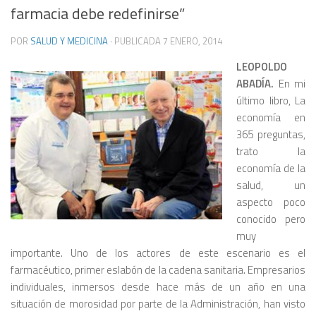
farmacia debe redefinirse”
POR
SALUD Y MEDICINA
· PUBLICADA
7 ENERO, 2014
LEOPOLDO
ABADÍA.
En mi
último libro, La
economía en
365 preguntas,
trato la
economía de la
salud, un
aspecto poco
conocido pero
muy
importante. Uno de los actores de este escenario es el
farmacéutico, primer eslabón de la cadena sanitaria. Empresarios
individuales, inmersos desde hace más de un año en una
situación de morosidad por parte de la Administración, han visto