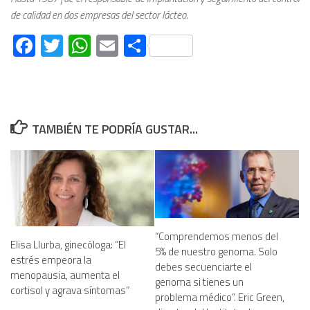
de calidad en dos empresas del sector lácteo.
Facebook
Twitter
WhatsApp
Email
Compartir
TAMBIÉN TE PODRÍA GUSTAR...
“Comprendemos menos del
Elisa Llurba, ginecóloga: “El
5% de nuestro genoma. Solo
estrés empeora la
debes secuenciarte el
menopausia, aumenta el
genoma si tienes un
cortisol y agrava síntomas”
problema médico”. Eric Green,