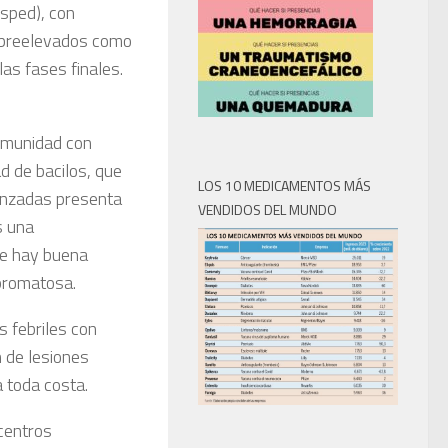
sped), con
obreelevados como
las fases finales.
inmunidad con
d de bacilos, que
LOS 10 MEDICAMENTOS MÁS
anzadas presenta
VENDIDOS DEL MUNDO
s una
ue hay buena
epromatosa.
 febriles con
n de lesiones
 toda costa.
centros