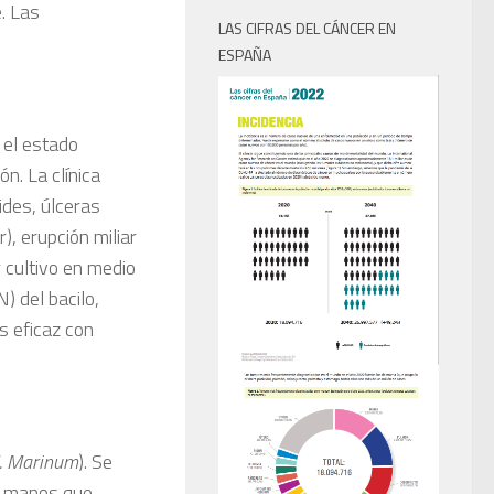
. Las
LAS CIFRAS DEL CÁNCER EN
ESPAÑA
 el estado
n. La clínica
ides, úlceras
r), erupción miliar
r cultivo en medio
 del bacilo,
s eficaz con
. Marinum
). Se
s manos que