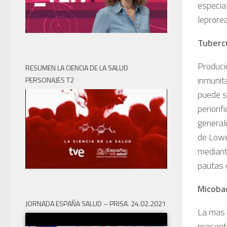
especial
leprorea
Tuberc
Produci
RESUMEN LA CIENCIA DE LA SALUD
inmunita
PERSONAJES T2
puede s
periorif
generali
de Lowe
mediant
pautas 
Micobac
JORNADA ESPAÑA SALUD – PRISA. 24.02.2021
La mas 
present