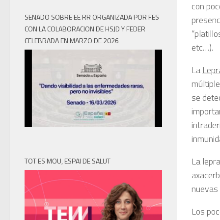
con poc
SENADO SOBRE EE RR ORGANIZADA POR FES
presenc
CON LA COLABORACION DE HSJD Y FEDER
“platill
CELEBRADA EN MARZO DE 2026
etc…).
La
Lepr
múltipl
se dete
importa
intrade
inmunida
La lepr
TOT ES MOU, ESPAI DE SALUT
axacerb
nuevas 
Los poc