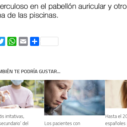
acebook
Twitter
WhatsApp
Email
Compartir
BIÉN TE PODRÍA GUSTAR...
s irritativas,
Hasta el 2
Los pacientes con
secundario’ del
españoles