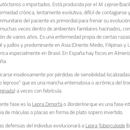
utóctonos o importados. Está producida por el
M. Leprae
(baci
rmedad crónica, lentamente evolutiva, difícil de contagiarse y
nmunitario del paciente es primordial para frenar su evolución
, muchas veces dentro de ambientes familiares hacinados, con
ión de varios años. Es una enfermedad propia de ciertas razas
é y judíos y predominante en Asia (Oriente Medio, Filipinas y L
ica especialmente en Brasil. En España hay focos en Almería,
uña.
icarse insidiosamente por pérdidas de sensibilidad localizadas
o leproso” que es una mancha eritematosa o acrómica del tro
minada
) a veces con febrícula.
iente fase es la
Lepra Dimorfa
o
Borderline
que es una fase in
ia de máculas o placas en forma de plato sopero invertido.
as defensas del individuo evolucionará a
Lepra
Tuberculoide
(b