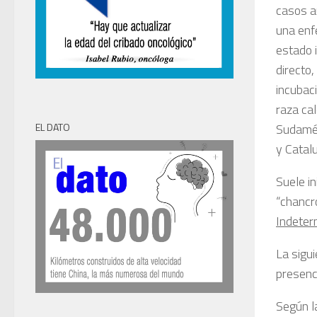
casos a
una enfe
estado i
directo
incubac
raza cal
Sudamér
EL DATO
y Catal
Suele in
“chancr
Indeter
La sigu
presenc
Según l