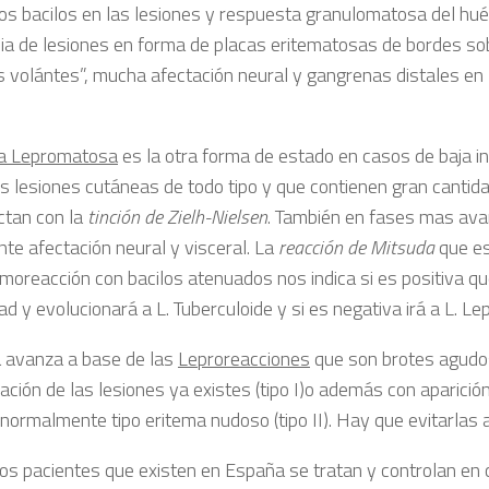
os bacilos en las lesiones y respuesta granulomatosa del hué
ia de lesiones en forma de placas eritematosas de bordes s
os volántes”, mucha afectación neural y gangrenas distales en 
a Lepromatosa
es la otra forma de estado en casos de baja 
es lesiones cutáneas de todo tipo y que contienen gran cantida
ctan con la
tinción de Zielh-Nielsen
. También en fases mas av
nte afectación neural y visceral. La
reacción de Mitsuda
que e
rmoreacción con bacilos atenuados nos indica si es positiva q
d y evolucionará a L. Tuberculoide y si es negativa irá a L. L
a avanza a base de las
Leproreacciones
que son brotes agudos
ación de las lesiones ya existes (tipo I)o además con aparició
normalmente tipo eritema nudoso (tipo II). Hay que evitarlas a
os pacientes que existen en España se tratan y controlan en 