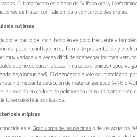
izados. El tratamiento es a base de Sulfona oral y Clofazimine
cciones se tratan con Talidomida o con corticoides orales.
ulosis cutánea
da por el bacilo de Koch, también es poco frecuente y también
rio del paciente influye en su forma de presentación y evolució
er muy variada y a veces difícil de sospechar (formas verruco
iciales que no se curan, placas infiltradas crónicas (lupus vulga
zada: baja inmunidad). El diagnóstico suele ser histológico, po
nstein o mediante detección de material genético (ARN o ADN)
e la reacción en cadena de polimerasa (PCR). El tratamiento e
de tuberculostáticos clásicos.
teriosis atípicas
conocida es el
Granuloma de las piscinas
o de los acuarios
(M
a como unas lesiones nodulares inflamatorias crónicas de la