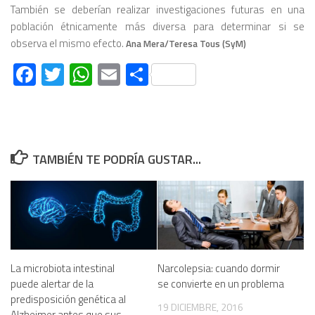
También se deberían realizar investigaciones futuras en una
población étnicamente más diversa para determinar si se
observa el mismo efecto.
Ana Mera/Teresa Tous (SyM)
Facebook
Twitter
WhatsApp
Email
Compartir
TAMBIÉN TE PODRÍA GUSTAR...
La microbiota intestinal
Narcolepsia: cuando dormir
puede alertar de la
se convierte en un problema
predisposición genética al
19 DICIEMBRE, 2016
Alzheimer antes que sus