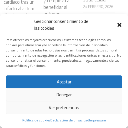
ya empieza a
cardíaco tras un
beneficiar al
24 FEBRERO, 2026
infarto al actuar
enfermo
directamente
28 JULIO, 2026
sobre el
Gestionar consentimiento de
corazón
las cookies
6 JUNIO, 2026
Siemens
Para ofrecer las mejores experiencias, utilizamos tecnologías como las
Healthineers
cookies para almacenar y/o acceder a la información del dispositivo. El
inaugura la
consentimiento de estas tecnologías nos permitirá procesar datos como el
¿Nanopartículas
comportamiento de navegación o las identificaciones únicas en este sitio. No
primera edición
para atacar el
consentir o retirar el consentimiento, puede afectar negativamente a ciertas
del T.H.E.
cáncer con
Riesgos
características y funciones.
Healthineers
mayor
cardiovasculare
Summit, su
precisión?
s ocultos en
Aceptar
nuevo
23 JULIO, 2026
ciertos
encuentro
patrones del
Denegar
insignia para
sueño
transformar el
3 JUNIO, 2026
Ver preferencias
sistema
La prevención,
sanitario
Política de cookies
Declaración de privacidad
Impressum
el diagnóstico y
18 FEBRERO, 2026