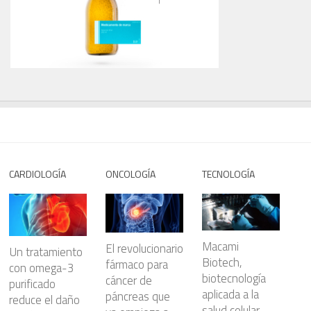
CARDIOLOGÍA
ONCOLOGÍA
TECNOLOGÍA
Macami
El revolucionario
Un tratamiento
Biotech,
fármaco para
con omega-3
biotecnología
cáncer de
purificado
aplicada a la
páncreas que
reduce el daño
salud celular