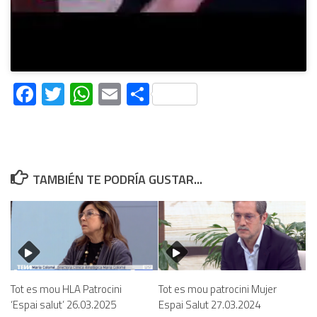
Facebook
Twitter
WhatsApp
Email
Compartir
TAMBIÉN TE PODRÍA GUSTAR...
Tot es mou HLA Patrocini
Tot es mou patrocini Mujer
‘Espai salut’ 26.03.2025
Espai Salut 27.03.2024