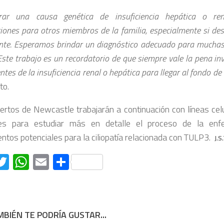
trar una causa genética de insuficiencia hepática o re
ciones para otros miembros de la familia, especialmente si de
ente. Esperamos brindar un diagnóstico adecuado para muchas
Este trabajo es un recordatorio de que siempre vale la pena in
tes de la insuficiencia renal o hepática para llegar al fondo de 
to.
ertos de Newcastle trabajarán a continuación con líneas cel
tes para estudiar más en detalle el proceso de la en
entos potenciales para la ciliopatía relacionada con TULP3.
J.S
acebook
Twitter
WhatsApp
Email
Compartir
BIÉN TE PODRÍA GUSTAR...