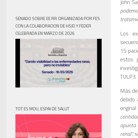
John Sa
podemos
SENADO SOBRE EE RR ORGANIZADA POR FES
tratamie
CON LA COLABORACION DE HSJD Y FEDER
Los ex
CELEBRADA EN MARZO DE 2026
secuenci
15 paci
estos 
investig
TULP3.
Más de 
debido 
origina
TOT ES MOU, ESPAI DE SALUT
cantidad
apunta a
renal”,
se