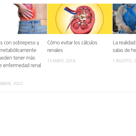
s con sobrepeso y
Cómo evitar los cálculos
La realidad 
metabólicamente
renales
salas de he
ueden tener más
15 MAYO, 2018
1 AGOSTO, 
de enfermedad renal
EMBRE, 2022