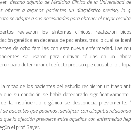
yer,
decano adjunto de Medicina Clínica de la Universidad d
 ofrecer a algunos pacientes un diagnóstico preciso, lo 
nto se adapte a sus necesidades para obtener el mejor resultad
pertos revisaron los síntomas clínicos, realizaron bio
ación genética en decenas de pacientes, tras lo cual se ident
entes de ocho familias con esta nueva enfermedad. Las mu
pacientes se usaron para cultivar células en un labor
aron para determinar el defecto preciso que causaba la ciliop
la mitad de los pacientes del estudio recibieron un trasplant
a que su condición se había deteriorado significativamente.
l de la insuficiencia orgánica se desconocía previamente. 
 de pacientes que pudimos identificar con ciliopatía relacion
 que la afección prevalece entre aquellos con enfermedad hepá
gún el prof. Sayer.