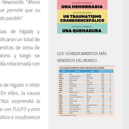
e Newcastle
. “
Ahora
que permite que su
o posible”.
psias de hígado y
ificaron un total de
estras de orina de
LOS 10 MEDICAMENTOS MÁS
atorio y luego se
VENDIDOS DEL MUNDO
atía relacionada con
e de hígado o riñón
 En ellos, la causa
“
Nos sorprendió la
ada con TULP3 y esto
tica e insuficiencia