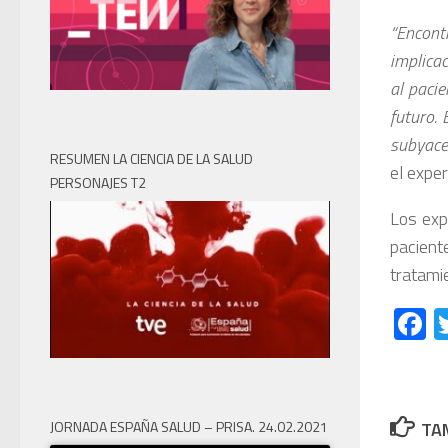
“Encon
implica
al paci
futuro. 
subyacen
RESUMEN LA CIENCIA DE LA SALUD
el exper
PERSONAJES T2
Los exp
pacien
tratami
F
TAM
JORNADA ESPAÑA SALUD – PRISA. 24.02.2021