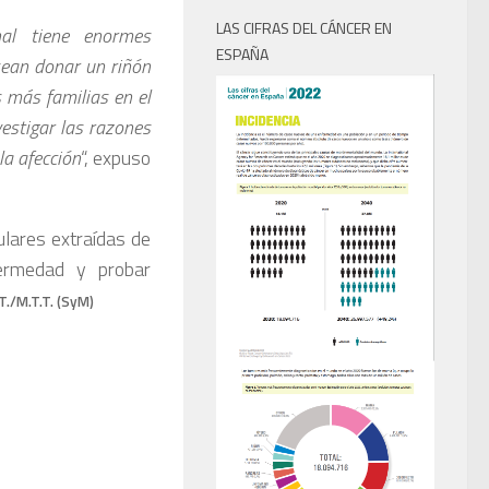
LAS CIFRAS DEL CÁNCER EN
nal tiene enormes
ESPAÑA
sean donar un riñón
 más familias en el
vestigar las razones
la afección
“, expuso
ulares extraídas de
fermedad y probar
.T./M.T.T. (SyM)