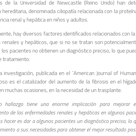
os de la Universidad de Newcastle (Reino Unido) han de
n hereditaria, denominada ciliopatía relacionada con la prote
encia renal y hepática en niños y adultos.
nte, hay diversos factores identificados relacionados con la 
 renales y hepáticos, que si no se tratan son potencialment
los pacientes no obtienen un diagnóstico preciso, lo que pue
e tratamiento.
a investigación, publicada en el ´American Journal of Human
oso es el catalizador del aumento de la fibrosis en el hígado
 en muchas ocasiones, en la necesidad de un trasplante.
o hallazgo tiene una enorme implicación para mejorar el
ento de las enfermedades renales y hepáticas en algunos paci
 hacer es dar a algunos pacientes un diagnóstico preciso, lo 
amiento a sus necesidades para obtener el mejor resultado pos