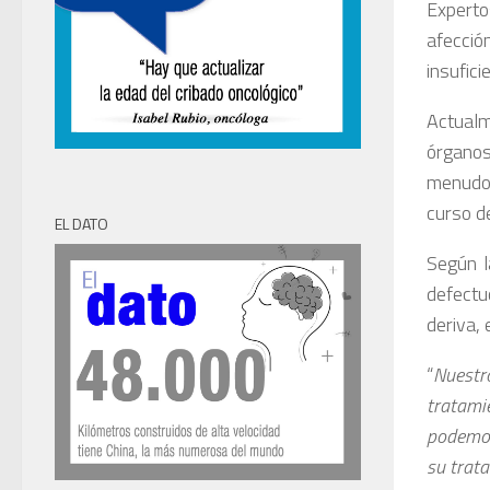
Expert
afecció
insufici
Actualme
órganos
menudo 
curso d
EL DATO
Según l
defectu
deriva,
“
Nuestr
tratami
podemos
su trat