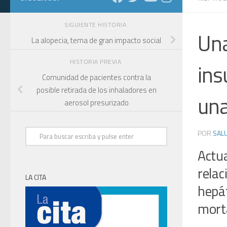
SIGUIENTE HISTORIA
Una
La alopecia, tema de gran impacto social
HISTORIA PREVIA
ins
Comunidad de pacientes contra la
posible retirada de los inhaladores en
una
aerosol presurizado
POR
SALU
Actu
relac
LA CITA
hepá
mort