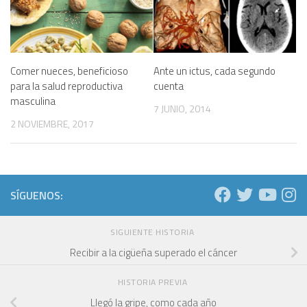
Comer nueces, beneficioso
Ante un ictus, cada segundo
para la salud reproductiva
cuenta
masculina
7 JUNIO, 2014
2 NOVIEMBRE, 2017
SÍGUENOS:
SIGUIENTE HISTORIA
Recibir a la cigüeña superado el cáncer
HISTORIA PREVIA
Llegó la gripe, como cada año