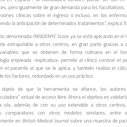
tes, pero igualmente de gran demanda para los facultativos,
isiones clínicas sobre el ingreso o incluso, en los enferm
endo la anticipación de determinados tratamientos”, explica To
lo, denominada
PANDEMYC Score
, ya se está aplicando en el
nte extrapolable a otros centros, en gran parte gracias a q
variables que se obtienen de forma rutinaria en el hos
ogía empleada -explicativa- permite al clínico conocer el p
en el paciente al que se le aplica, y también realiza el cál
de los factores, redundado en un uso práctico.
 objeto de que la herramienta se afiance, los autores
culadora” virtual de acceso libre. Ahora el objetivo es validar
 ola, además de con su uso extendido a otros centros, e
os comparativos con otros modelos similares, entre e
temente en
British Medical Journal
sobre una muestra de pacie