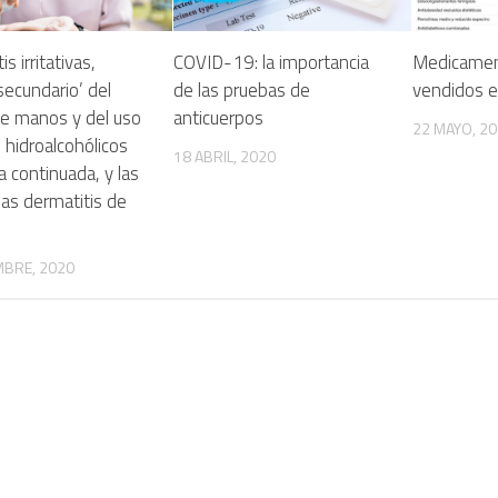
s irritativas,
COVID-19: la importancia
Medicame
secundario’ del
de las pruebas de
vendidos 
de manos y del uso
anticuerpos
22 MAYO, 2
 hidroalcohólicos
18 ABRIL, 2020
 continuada, y las
las dermatitis de
MBRE, 2020