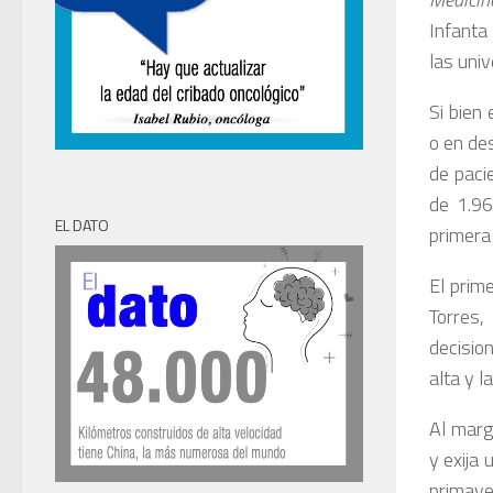
Infanta
las uni
Si bien
o en de
de paci
de 1.96
EL DATO
primera
El prime
Torres,
decision
alta y l
Al marg
y exija
primav