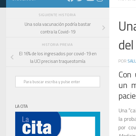
SIGUIENTE HISTORIA
Una
Una sola vacunación podría bastar
contra la Covid-19
del
HISTORIA PREVIA
El 16% de los ingresados por covid-19 en
POR
SALU
la UCI precisan traqueotomía
Con 
un m
paci
LA CITA
Una “cal
la prob
por co
Medicin