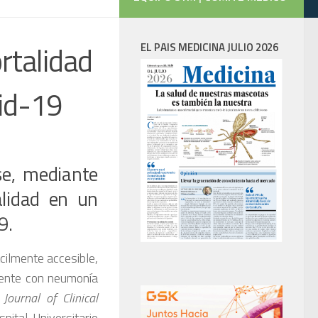
rtalidad
EL PAIS MEDICINA JULIO 2026
vid-19
se, mediante
lidad en un
9.
ácilmente accesible,
ciente con neumonía
n
Journal of Clinical
pital Universitario