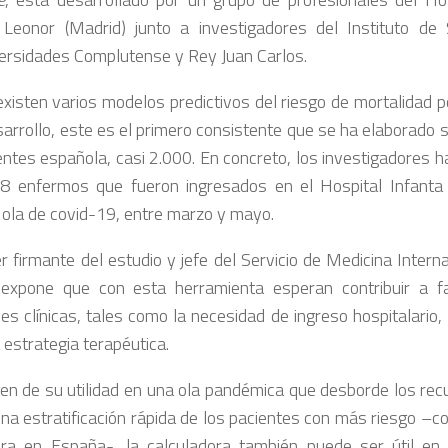
 Leonor (Madrid) junto a investigadores del Instituto de 
versidades Complutense y Rey Juan Carlos.
 existen varios modelos predictivos del riesgo de mortalidad p
sarrollo, este es el primero consistente que se ha elaborado 
entes española, casi 2.000. En concreto, los investigadores h
8 enfermos que fueron ingresados en el Hospital Infanta
 ola de covid-19, entre marzo y mayo.
r firmante del estudio y jefe del Servicio de Medicina Intern
 expone que con esta herramienta esperan contribuir a fa
es clínicas, tales como la necesidad de ingreso hospitalario,
a estrategia terapéutica.
en de su utilidad en una ola pandémica que desborde los rec
 una estratificación rápida de los pacientes con más riesgo –c
era en España-, la calculadora también puede ser útil 