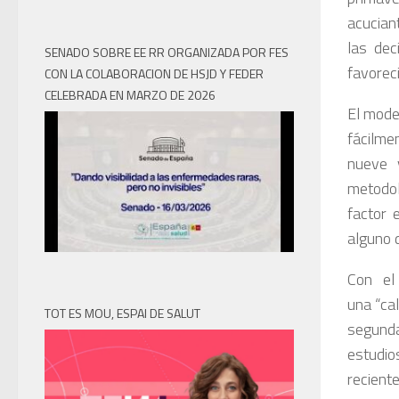
acucian
las dec
SENADO SOBRE EE RR ORGANIZADA POR FES
favoreci
CON LA COLABORACION DE HSJD Y FEDER
CELEBRADA EN MARZO DE 2026
El mode
fácilme
nueve 
metodol
factor 
alguno 
Con el
una “cal
TOT ES MOU, ESPAI DE SALUT
segunda
estudi
recien