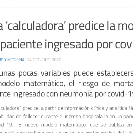
 ‘calculadora’ predice la mo
 paciente ingresado por co
D Y MEDICINA
·
24 OCTUBRE, 2020
unas pocas variables puede establecer
odelo matemático, el riesgo de morta
ente ingresado con neumonía por covid-1
culadora” predice, a partir de información clínica y analítica f
abilidad de fallecer durante el ingreso hospitalario en un pa
vid-19. El nuevo modelo matemático, que se publica e
e
, está desarrollado por un grupo de profesionales del Hos