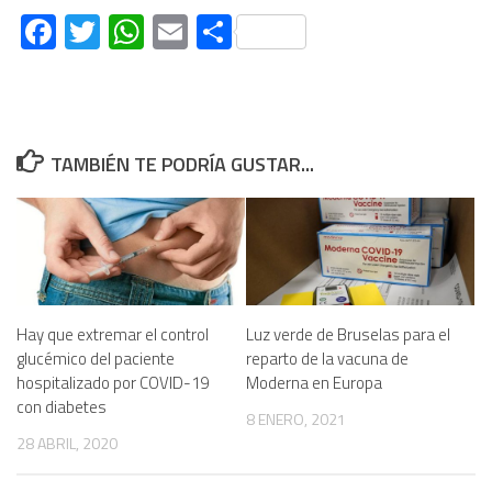
Facebook
Twitter
WhatsApp
Email
Compartir
TAMBIÉN TE PODRÍA GUSTAR...
Hay que extremar el control
Luz verde de Bruselas para el
glucémico del paciente
reparto de la vacuna de
hospitalizado por COVID-19
Moderna en Europa
con diabetes
8 ENERO, 2021
28 ABRIL, 2020