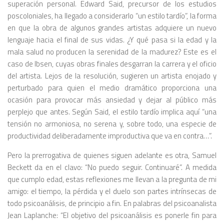
superación personal. Edward Said, precursor de los estudios
poscoloniales, ha llegado a considerarlo “un estilo tardío”, la forma
en que la obra de algunos grandes artistas adquiere un nuevo
lenguaje hacia el final de sus vidas. ¿Y qué pasa si la edad y la
mala salud no producen la serenidad de la madurez? Este es el
caso de Ibsen, cuyas obras finales desgarran la carrera y el oficio
del artista. Lejos de la resolución, sugieren un artista enojado y
perturbado para quien el medio dramático proporciona una
ocasión para provocar más ansiedad y dejar al público más
perplejo que antes. Según Said, el estilo tardío implica aquí “una
tensión no armoniosa, no serena y, sobre todo, una especie de
productividad deliberadamente improductiva que va en contra…”.
Pero la prerrogativa de quienes siguen adelante es otra, Samuel
Beckett da en el clavo: “No puedo seguir. Continuaré”. A medida
que cumplo edad, estas reflexiones me llevan a la pregunta de mi
amigo: el tiempo, la pérdida y el duelo son partes intrínsecas de
todo psicoanálisis, de principio a fin. En palabras del psicoanalista
Jean Laplanche: “El objetivo del psicoanálisis es ponerle fin para