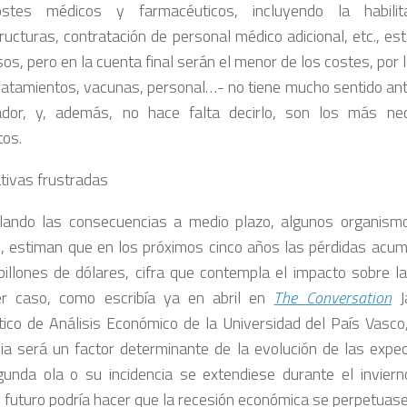
stes médicos y farmacéuticos, incluyendo la habili
tructuras, contratación de personal médico adicional, etc., es
os, pero en la cuenta final serán el menor de los costes, por
tratamientos, vacunas, personal…- no tiene mucho sentido an
ador, y, además, no hace falta decirlo, son los más ne
os.
tivas frustradas
lando las consecuencias a medio plazo, algunos organism
, estiman que en los próximos cinco años las pérdidas acum
billones de dólares, cifra que contempla el impacto sobre l
er caso, como escribía ya en abril en
The Conversation
Ja
tico de Análisis Económico de la Universidad del País Vasco,
a será un factor determinante de la evolución de las expect
unda ola o su incidencia se extendiese durante el invierno
l futuro podría hacer que la recesión económica se perpetuase