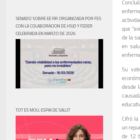
Conclu
enferme
SENADO SOBRE EE RR ORGANIZADA POR FES
activid
CON LA COLABORACION DE HSJD Y FEDER
que “ex
CELEBRADA EN MARZO DE 2026
de la s
en salu
enferme
Su vat
económi
desde l
causada
educativ
TOT ES MOU, ESPAI DE SALUT
Cifró l
un repu
de 12 b