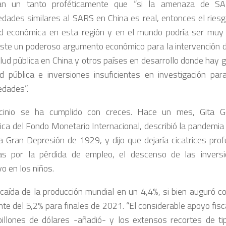
ían un tanto proféticamente que “si la amenaza de SA
dades similares al SARS en China es real, entonces el riesg
ad económica en esta región y en el mundo podría ser muy 
iste un poderoso argumento económico para la intervención d
alud pública en China y otros países en desarrollo donde hay
d pública e inversiones insuficientes en investigación par
dades”.
icinio se ha cumplido con creces. Hace un mes, Gita Go
ca del Fondo Monetario Internacional, describió la pandemia 
a Gran Depresión de 1929, y dijo que dejaría cicatrices pro
s por la pérdida de empleo, el descenso de las inversi
o en los niños.
a caída de la producción mundial en un 4,4%, si bien auguró c
nte del 5,2% para finales de 2021. “El considerable apoyo fisc
illones de dólares -añadió- y los extensos recortes de tip