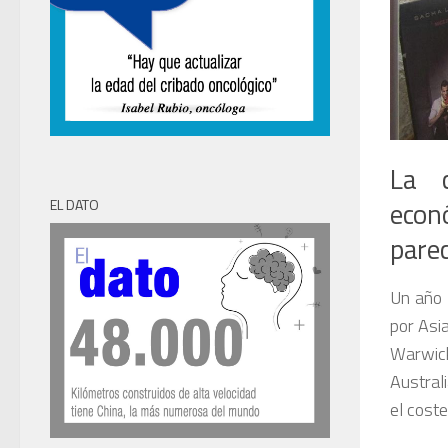
La c
econ
EL DATO
parec
Un año 
por Asi
Warwic
Austral
el coste