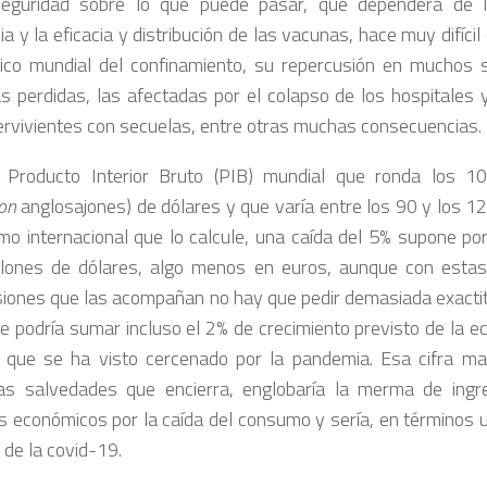
seguridad sobre lo que puede pasar, que dependerá de l
 y la eficacia y distribución de las vacunas, hace muy difícil 
co mundial del confinamiento, su repercusión en muchos s
 perdidas, las afectadas por el colapso de los hospitales y
ervivientes con secuelas, entre otras muchas consecuencias.
 Producto Interior Bruto (PIB) mundial que ronda los 1
lion
anglosajones) de dólares y que varía entre los 90 y los 12
mo internacional que lo calcule, una caída del 5% supone po
llones de dólares, algo menos en euros, aunque con esta
siones que las acompañan no hay que pedir demasiada exactit
le podría sumar incluso el 2% de crecimiento previsto de la 
que se ha visto cercenado por la pandemia. Esa cifra ma
as salvedades que encierra, englobaría la merma de ingr
s económicos por la caída del consumo y sería, en términos u
 de la covid-19.