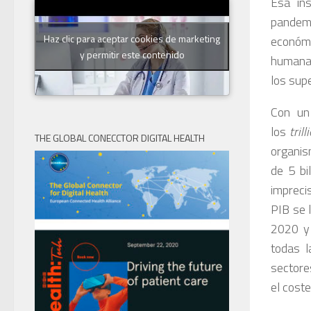
Esa in
pandemia
Haz clic para aceptar cookies de marketing
económi
y permitir este contenido
humanas
los sup
Con un
los
tril
THE GLOBAL CONECCTOR DIGITAL HEALTH
organis
de 5 bi
impreci
PIB se 
2020 y 
todas l
sectore
el coste