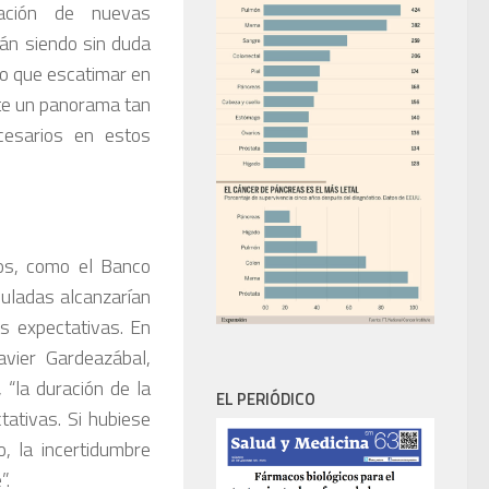
tación de nuevas
tán siendo sin duda
 lo que escatimar en
te un panorama tan
cesarios en estos
os, como el Banco
uladas alcanzarían
as expectativas. En
vier Gardeazábal,
 “la duración de la
EL PERIÓDICO
ativas. Si hubiese
, la incertidumbre
”.