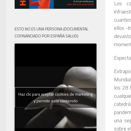
Los co
infraes
cuantios
ellos -
ESTO NO ES UNA PERSONA (DOCUMENTAL
devast
COFINANCIADO POR ESPAÑA SALUD)
moment
Expecta
Extrapo
Mundial
los 28 
Haz clic para aceptar cookies de marketing
cualqui
y permitir este contenido
catedrá
pandemi
una seg
sobre e