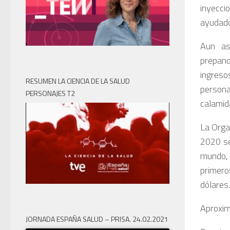
inyecci
ayudado 
Aun as
prepand
ingreso
RESUMEN LA CIENCIA DE LA SALUD
persona
PERSONAJES T2
calamida
La Organ
2020 se
mundo, 
primero
dólares.
Aproxim
JORNADA ESPAÑA SALUD – PRISA. 24.02.2021