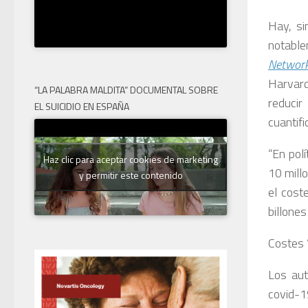
Hay, si
notable
Networ
Harvard
“LA PALABRA MALDITA” DOCUMENTAL SOBRE
reducir
EL SUICIDIO EN ESPAÑA
cuantifi
“En pol
Haz clic para aceptar cookies de marketing
10 mill
y permitir este contenido
el cost
billones
Costes ‘
Los aut
covid-1