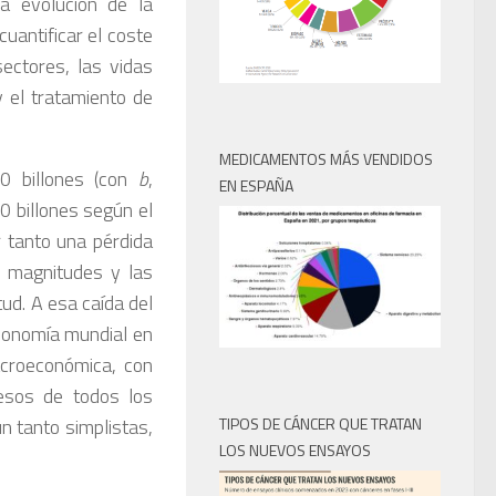
a evolución de la
cuantificar el coste
ectores, las vidas
 el tratamiento de
MEDICAMENTOS MÁS VENDIDOS
00 billones (con
b
,
EN ESPAÑA
0 billones según el
r tanto una pérdida
s magnitudes y las
ud. A esa caída del
economía mundial en
croeconómica, con
esos de todos los
n tanto simplistas,
TIPOS DE CÁNCER QUE TRATAN
LOS NUEVOS ENSAYOS