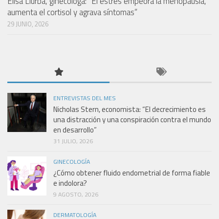
Elisa Llurba, ginecóloga: “El estrés empeora la menopausia,
aumenta el cortisol y agrava síntomas”
29 JUNIO, 2026
ENTREVISTAS DEL MES
Nicholas Stern, economista: “El decrecimiento es
una distracción y una conspiración contra el mundo
en desarrollo”
31 JULIO, 2026
GINECOLOGÍA
¿Cómo obtener fluido endometrial de forma fiable
e indolora?
9 AGOSTO, 2026
DERMATOLOGÍA