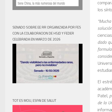
compara
los sín
“Mucha 
SENADO SOBRE EE RR ORGANIZADA POR FES
solución
CON LA COLABORACION DE HSJD Y FEDER
ciencia
CELEBRADA EN MARZO DE 2026
dado que
formula
conside
Univers
estudian
El estr
académi
Patel,
p
TOT ES MOU, ESPAI DE SALUT
de la U
informa