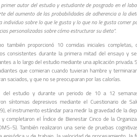
primer autor del estudio y estudiante de posgrado en el labo
rte del aumento de las probabilidades de adherencia a la diet
 individuo sobre lo que le gusta y lo que no le gusta comer p
cias personalizadas sobre cómo estructurar su dieta”
.
po también proporcionó 10 comidas iniciales completas, 
rios consistentes durante la primera mitad del ensayo y s
pantes a lo largo del estudio mediante una aplicación privada.
udiantes que comieran cuando tuvieran hambre y terminar
ran saciados, y que no se preocuparan por las calorías.
io del estudio y durante un periodo de 10 a 12 semanas
ron síntomas depresivos mediante el Cuestionario de Sal
), el instrumento estándar para medir la gravedad de la dep
s, y completaron el Índice de Bienestar Cinco de la Organiz
OMS-5). También realizaron una serie de pruebas cognitiva
 episódica y de trabajo, la velocidad de procesamiento, la fu