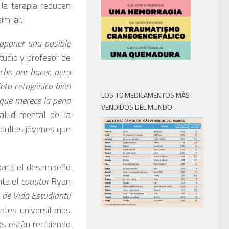
la terapia reducen
milar.
roponer una posible
studio y profesor de
ho por hacer, pero
ieta cetogénica bien
LOS 10 MEDICAMENTOS MÁS
que merece la pena
VENDIDOS DEL MUNDO
salud mental de la
adultos jóvenes que
 para el desempeño
nta el
coautor
Ryan
 de Vida Estudiantil
ntes universitarios
s están recibiendo