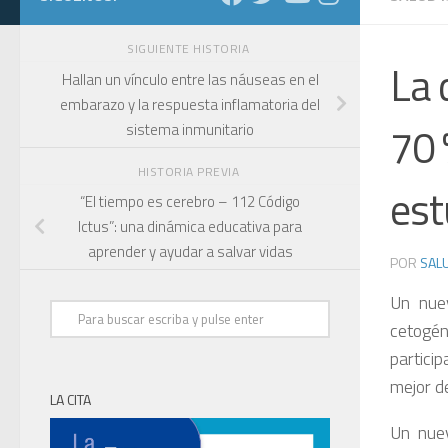
SIGUIENTE HISTORIA
La 
Hallan un vínculo entre las náuseas en el
embarazo y la respuesta inflamatoria del
70 
sistema inmunitario
HISTORIA PREVIA
est
“El tiempo es cerebro – 112 Código
Ictus”: una dinámica educativa para
aprender y ayudar a salvar vidas
POR
SALU
Un nuev
cetogé
partici
mejor d
LA CITA
Un nuev