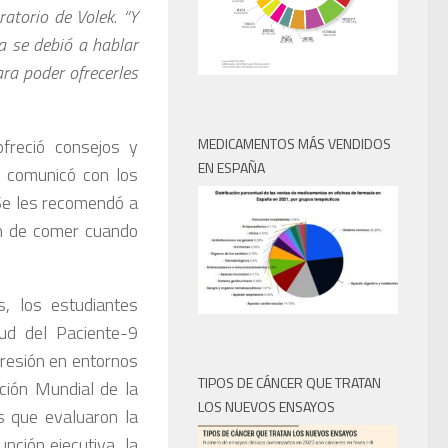
ratorio de Volek
.
“Y
a se debió a hablar
ara poder ofrecerles
MEDICAMENTOS MÁS VENDIDOS
ofreció consejos y
EN ESPAÑA
e comunicó con los
 Se les recomendó a
an de comer cuando
, los estudiantes
ud del Paciente-9
resión en entornos
TIPOS DE CÁNCER QUE TRATAN
ación Mundial de la
LOS NUEVOS ENSAYOS
s que evaluaron la
nción ejecutiva, la