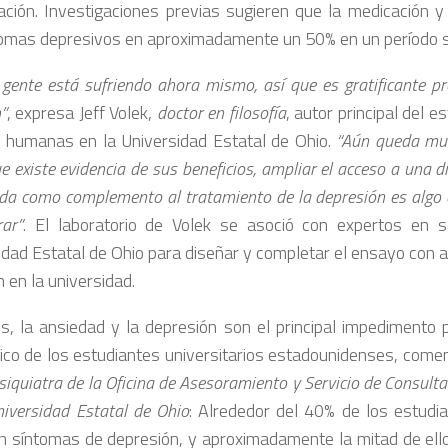
ción. Investigaciones previas sugieren que la medicación y 
tomas depresivos en aproximadamente un 50% en un período si
gente está sufriendo ahora mismo, así que es gratificante p
”
, expresa Jeff Volek,
doctor en filosofía
, autor principal del e
s humanas en la Universidad Estatal de Ohio.
“Aún queda muc
 existe evidencia de sus beneficios, ampliar el acceso a una d
da como complemento al tratamiento de la depresión es algo 
rar”
. El laboratorio de Volek se asoció con expertos en 
idad Estatal de Ohio para diseñar y completar el ensayo con 
 en la universidad.
és, la ansiedad y la depresión son el principal impedimento
co de los estudiantes universitarios estadounidenses, come
siquiatra de la Oficina de Asesoramiento y Servicio de Consulta
niversidad Estatal de Ohio
: Alrededor del 40% de los estudia
n síntomas de depresión, y aproximadamente la mitad de ello