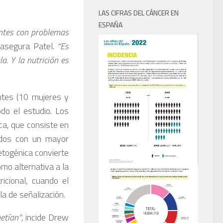
LAS CIFRAS DEL CÁNCER EN
ESPAÑA
ntes con problemas
 asegura Patel.
“Es
. Y la nutrición es
ntes (10 mujeres y
o el estudio. Los
ca, que consiste en
ados con un mayor
togénica convierte
omo alternativa a la
icional, cuando el
a de señalización.
etían”
, incide Drew