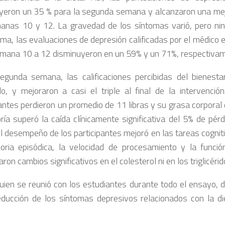
yeron un 35 % para la segunda semana y alcanzaron una mej
anas 10 y 12. La gravedad de los síntomas varió, pero n
rma, las evaluaciones de depresión calificadas por el médico 
emana 10 a 12 disminuyeron en un 59% y un 71%, respectiva
egunda semana, las calificaciones percibidas del bienesta
do, y mejoraron a casi el triple al final de la intervenció
pantes perdieron un promedio de 11 libras y su grasa corporal
ría superó la caída clínicamente significativa del 5% de pé
el desempeño de los participantes mejoró en las tareas cogni
ria episódica, la velocidad de procesamiento y la funció
ron cambios significativos en el colesterol ni en los triglicérid
quien se reunió con los estudiantes durante todo el ensayo, d
educción de los síntomas depresivos relacionados con la di