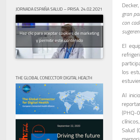
Decker,
JORNADA ESPAÑA SALUD – PRISA. 24.02.2021
gran pa
con cada
sugeren
Haz clic para aceptar cookies de marketing
y permitir este contenido
El equi
refrige
partici
los est
THE GLOBAL CONECCTOR DIGITAL HEALTH
estuvie
Al inic
reporta
(PHQ-09
clínico
Salud (
memoria