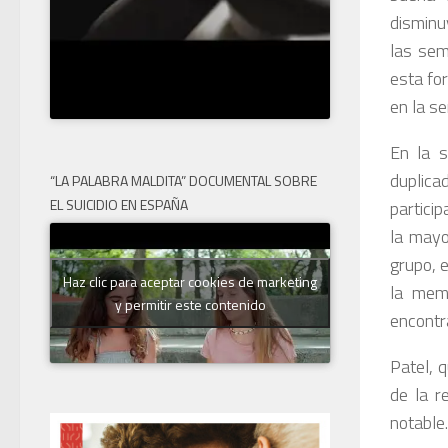
disminu
las sem
esta fo
en la s
En la s
duplica
“LA PALABRA MALDITA” DOCUMENTAL SOBRE
EL SUICIDIO EN ESPAÑA
partici
la mayo
grupo, 
Haz clic para aceptar cookies de marketing
la memo
y permitir este contenido
encontra
Patel, 
de la r
notable.