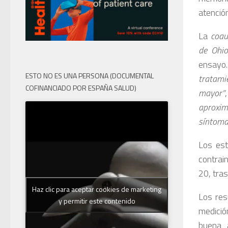
atención
La
coa
de Ohio
ensayo
ESTO NO ES UNA PERSONA (DOCUMENTAL
tratamie
COFINANCIADO POR ESPAÑA SALUD)
mayor”
aproxim
síntoma
Los est
contrai
20, tra
Haz clic para aceptar cookies de marketing
Los res
y permitir este contenido
medició
buena a