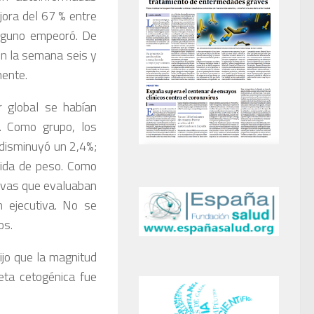
ora del 67 % entre
inguno empeoró. De
en la semana seis y
mente.
r global se habían
n. Como grupo, los
 disminuyó un 2,4%;
rdida de peso. Como
tivas que evaluaban
n ejecutiva. No se
os.
ijo que la magnitud
eta cetogénica fue