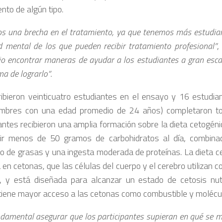
nto de algún tipo.
s una brecha en el tratamiento, ya que tenemos más estudia
d mental de los que pueden recibir tratamiento profesional”
,
io encontrar maneras de ayudar a los estudiantes a gran escala
ma de lograrlo”
.
ribieron veinticuatro estudiantes en el ensayo y 16 estudia
mbres con una edad promedio de 24 años) completaron tod
pantes recibieron una amplia formación sobre la dieta cetogéni
ir menos de 50 gramos de carbohidratos al día, combin
 de grasas y una ingesta moderada de proteínas. La dieta ce
 en cetonas, que las células del cuerpo y el cerebro utilizan c
, y está diseñada para alcanzar un estado de cetosis nutr
tiene mayor acceso a las cetonas como combustible y molécul
ndamental asegurar que los participantes supieran en qué se m