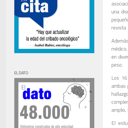
asociac
una dis
pequeñ
revista
Además 
médico,
en dive
peso.
EL DATO
Los 16 
ambas p
hallazg
complem
amplio,
El estu