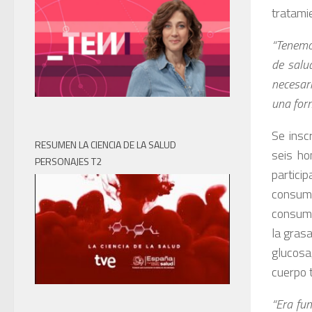
tratamie
“Tenemo
de salu
necesar
una for
Se insc
RESUMEN LA CIENCIA DE LA SALUD
seis ho
PERSONAJES T2
partici
consum
consumo
la grasa
glucosa
cuerpo 
“Era fu