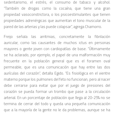
sedentarismo, el estrés, el consumo de tabaco y alcohol
.
“También de
drogas como la cocaína
, que tiene una gran
propiedad vasoconstrictora, o los
psicoestimulantes
que tienen
propiedades adrenérgicas que aumentan el tono muscular de la
pared de las arterias y las puede colapsar”, agrega Chamorro.
Freijo señala
las arritmias, concretamente la fibrilación
auricular,
como las causantes de muchos ictus en personas
mayores o gente joven con cardiopatías de base. “Últimamente
se ha aclarado, por ejemplo, el papel de una malformación muy
frecuente en la población general que es el
foramen oval
permeable
, que es una comunicación que hay entre las dos
aurículas del corazón”, detalla Egido. “Es fisiológica en el vientre
materno porque los pulmones del feto no funcionan, pero al nacer
debe cerrarse para evitar que por el juego de presiones del
corazón se pueda formar un trombo que pase a la circulación
arterial. En un porcentaje de población que llega al 20-25% no se
termina de cerrar del todo y queda una pequeña comunicación
que a la mayoría de la gente no le da problemas, aunque
se ha