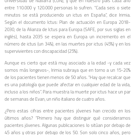
Universidad de Navarra (CUN), y que en nuestro país cada año
entre 110.000 y 120.000 personas lo sufren. “Cada seis o siete
minutos se está produciendo un ictus en España”, dice Irimia.
Según el documento
Ictus: Plan de actuación en Europa 2018-
2030
, de la Alianza de Ictus para Europa (SAFE, por sus siglas en
inglés), hasta 2035 se espera en Europa un incremento en el
número de ictus (un 34%), en las muertes por ictus (45%) y en los
supervivientes con discapacidad (25%).
Aunque es cierto que está muy asociado a la edad -y cada vez
somos más longevos-, Irimia subraya que en torno a un 15-20%
de los pacientes tienen menos de 50 años. “Hay que recalcar que
es una patología que puede afectar en cualquier edad de la vida,
incluso a los niños”. Para muestra la muerte por ictus hace un par
de semanas de Evan, un niño italiano de cuatro años.
¿Pero estas cifras entre pacientes jóvenes han crecido en los
últimos años? “Primero hay que distinguir qué consideramos
pacientes jóvenes. Algunas publicaciones lo sitúan por debajo de
45 años y otras por debajo de los 50. Son solo cinco años, pero