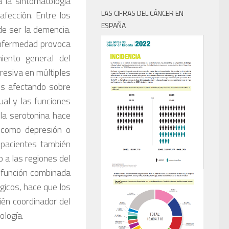
 la sintomatología
LAS CIFRAS DEL CÁNCER EN
fección. Entre los
ESPAÑA
e ser la demencia.
 enfermedad provoca
iento general del
resiva en múltiples
es afectando sobre
ual y las funciones
la serotonina hace
 como depresión o
 pacientes también
 a las regiones del
isfunción combinada
gicos, hace que los
ién coordinador del
logía.