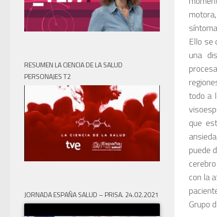
momento
motora,
síntoma
Ello se
una di
RESUMEN LA CIENCIA DE LA SALUD
procesa
PERSONAJES T2
regione
todo a 
visoesp
que est
ansieda
puede d
cerebro
con la 
pacient
JORNADA ESPAÑA SALUD – PRISA. 24.02.2021
Grupo d