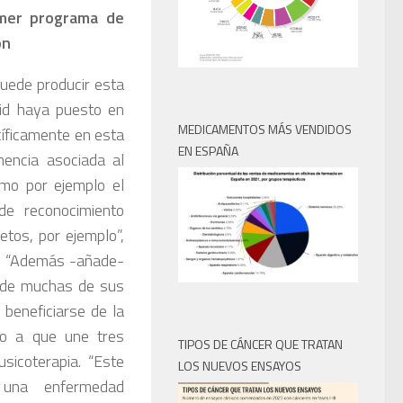
imer programa de
on
uede producir esta
id haya puesto en
MEDICAMENTOS MÁS VENDIDOS
cíficamente en esta
EN ESPAÑA
encia asociada al
omo por ejemplo el
de reconocimiento
etos, por ejemplo”,
n. “Además -añade-
y de muchas de sus
beneficiarse de la
do a que une tres
TIPOS DE CÁNCER QUE TRATAN
usicoterapia. “Este
LOS NUEVOS ENSAYOS
una enfermedad