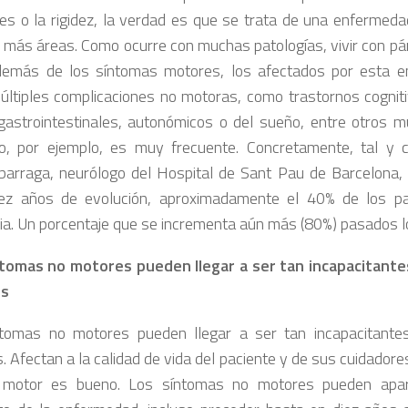
es o la rigidez, la verdad es que se trata de una enfermed
más áreas. Como ocurre con muchas patologías, vivir con pár
Además de los síntomas motores, los afectados por esta 
múltiples complicaciones no motoras, como trastornos cognit
gastrointestinales, autonómicos o del sueño, entre otros mu
vo, por ejemplo, es muy frecuente. Concretamente, tal y 
arraga, neurólogo del Hospital de Sant Pau de Barcelona, 
iez años de evolución, aproximadamente el 40% de los pa
a. Un porcentaje que se incrementa aún más (80%) pasados l
tomas no motores pueden llegar a ser tan incapacitante
es
tomas no motores pueden llegar a ser tan incapacitante
 Afectan a la calidad de vida del paciente y de sus cuidadore
l motor es bueno. Los síntomas no motores pueden apar