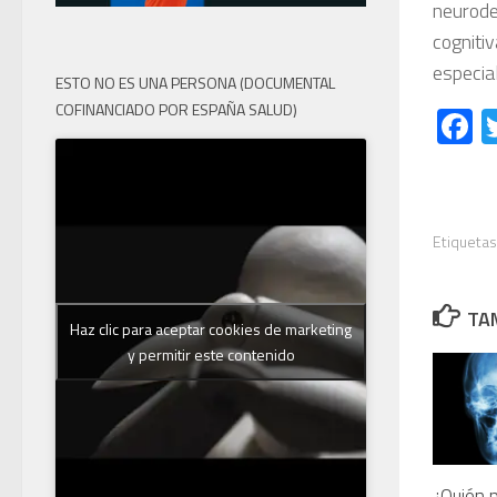
neurod
cogniti
especia
ESTO NO ES UNA PERSONA (DOCUMENTAL
COFINANCIADO POR ESPAÑA SALUD)
F
Etiquetas
TAM
Haz clic para aceptar cookies de marketing
y permitir este contenido
¿Quién 