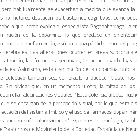
 de la enfermedad, incluso preceder hasta en diez años a
 pero habitualmente se exacerban a medida que avanza la a
s no motores destacan los trastornos cognitivos, como pued
 debe a que, como explica el especialista Pagonabarraga, la
sminución de la dopamina, lo que produce un enlentecim
miento de la información, así como una pérdida neuronal prog
s cerebrales. Las alteraciones ocurren en áreas subcortical
la atención, las funciones ejecutivas, la memoria verbal y vis
aciales. Asimismo, esta disminución de la dopamina junto a 
e colectivo también sea vulnerable a padecer trastornos
d. Sin olvidar que, en un momento u otro, la mitad de los
esarrollar alucinaciones visuales. “Esta dolencia afecta mucho
 que se encargan de la percepción visual, por lo que esta d
afectación del sistema límbico y el uso de fármacos dopaminér
es puedan sufrir alucinaciones”, explica este neurólogo, tamb
e Trastornos de Movimiento de la Sociedad Española de Neuro