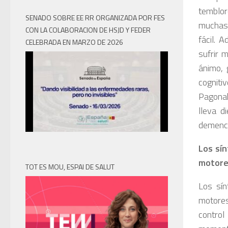
temblor
SENADO SOBRE EE RR ORGANIZADA POR FES
muchas 
CON LA COLABORACION DE HSJD Y FEDER
fácil. 
CELEBRADA EN MARZO DE 2026
sufrir 
ánimo, 
cogniti
Pagonab
lleva d
demenci
Los sín
motor
TOT ES MOU, ESPAI DE SALUT
Los sín
motores.
contro