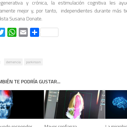
egenerativa y crónica, la estimulación cognitiva les a
vamente mejor y, por tanto, independientes durante más ti
lista Susana Donate.
acebook
Twitter
WhatsApp
Email
Compartir
:
demencia
parkinson
BIÉN TE PODRÍA GUSTAR...
puede responder
Mayor confianza
La microbio