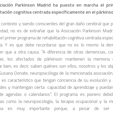
ciación Parkinson Madrid ha puesto en marcha el pr
itación cognitiva centrada específicamente en el párkins
 contexto y siendo conscientes del gran daño cerebral que p
dad, no es de extrañar que la Asociación Parkinson Madr
el primer programa de rehabilitación cognitiva centrada espe
ía. Y es que debe recordarse que no es lo mismo la dem
on que a otra causa. “A diferencia de otras demencias, c
mer, los afectados de párkinson mantienen la memoria 
e bien, es decir, saben quiénes son ellos, nosotros y los obj
Susana Donate, neuropsicóloga de la mencionada asociació
 es característico que tengan conciencia de su evolución 
tades y mantengan cierta capacidad de aprendizaje y puedan 
de agendas o calendarios”. El programa es pionero debi
inas como la neuropsicología, la terapia ocupacional y la m
ama es muy importante porque, a pesar de ser 