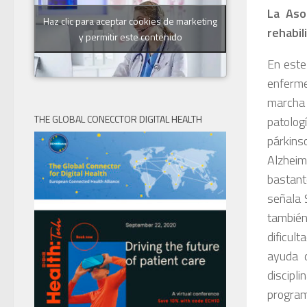
La Aso
Haz clic para aceptar cookies de marketing
rehabil
y permitir este contenido
En este
enferme
marcha 
THE GLOBAL CONECCTOR DIGITAL HEALTH
patolog
párkins
Alzhei
bastant
señala 
también
dificul
ayuda 
discipl
progr