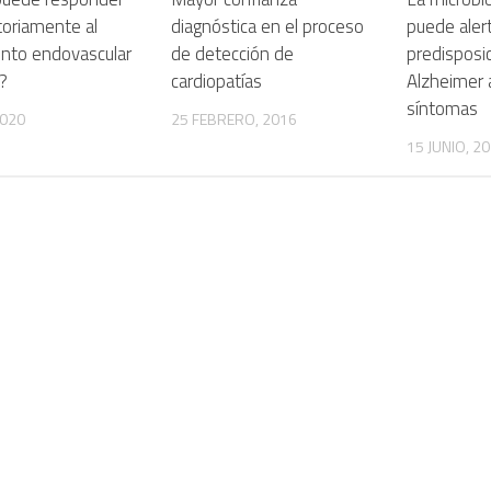
toriamente al
diagnóstica en el proceso
puede alert
ento endovascular
de detección de
predisposic
s?
cardiopatías
Alzheimer 
síntomas
2020
25 FEBRERO, 2016
15 JUNIO, 2