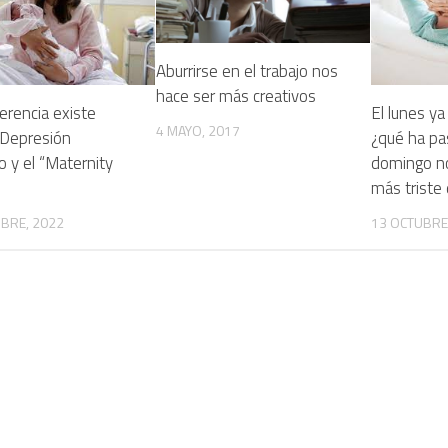
Aburrirse en el trabajo nos
hace ser más creativos
erencia existe
El lunes ya
4 MAYO, 2017
 Depresión
¿qué ha pa
 y el “Maternity
domingo no
más triste
MBRE, 2022
13 OCTUBRE