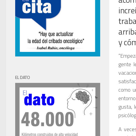
incr
traba
arrib
y cóm
“Empeza
gente l
vacacio
EL DATO
satisfa
como un
entorno
gusta, 
psicólog
A veces