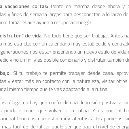
ica vacaciones cortas:
Ponte en marcha desde ahora y o
as y fines de semana largos para desconectar, a lo largo de
io o tomar el aire ayuda a recuperar energía.
“disfrutón” de vida:
No todo tiene que ser trabajar. Antes ha
o más estricta, con un calendario muy establecido y centrado
generaciones nos están enseñando un nuevo estilo de vida en
dio y no un fin, y es posible combinarlo y disfrutar también de
bajo:
Si tu trabajo te permite trabajar desde casa, apro
as y estar más en contacto con la naturaleza, visitar otros 
ar al mismo tiempo que te vas adaptando a la rutina.
 psicóloga, no hay que confundir una depresión postvacacion
 produce tener que volver a la rutina. Y es que, al ha
acional tenemos que estar muy atentos a los primeros sí
 más fácil de identificar suele ser que baja el nivel de energ