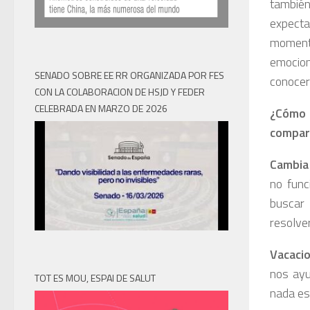
también
expecta
momento
emocio
SENADO SOBRE EE RR ORGANIZADA POR FES
conocer
CON LA COLABORACION DE HSJD Y FEDER
CELEBRADA EN MARZO DE 2026
¿Cómo 
compart
Cambia
no func
buscar
resolver
Vacacio
nos ayu
TOT ES MOU, ESPAI DE SALUT
nada es