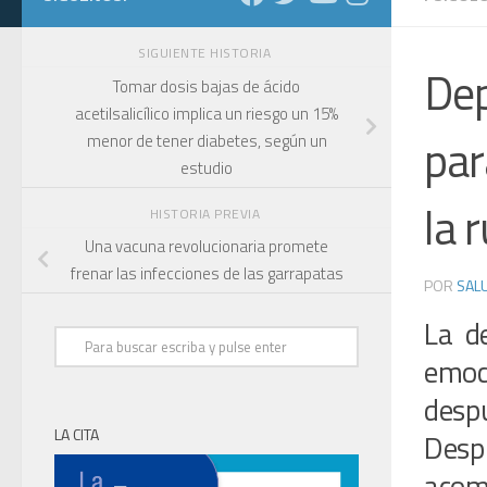
SIGUIENTE HISTORIA
Dep
Tomar dosis bajas de ácido
acetilsalicílico implica un riesgo un 15%
par
menor de tener diabetes, según un
estudio
la 
HISTORIA PREVIA
Una vacuna revolucionaria promete
frenar las infecciones de las garrapatas
POR
SALU
La de
emoc
despu
LA CITA
Desp
acom