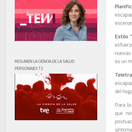
Planif
escapad
escenar
Estilo 
esfuerz
nuevas 
es un me
RESUMEN LA CIENCIA DE LA SALUD
PERSONAJES T2
Teletra
escapad
del hog
Para la
que nos
postvac
síntoma