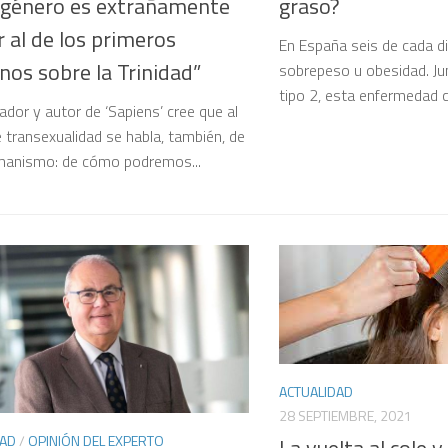
 género es extrañamente
graso?
r al de los primeros
En España seis de cada d
anos sobre la Trinidad”
sobrepeso u obesidad. Ju
tipo 2, esta enfermedad c
iador y autor de ‘Sapiens’ cree que al
e transexualidad se habla, también, de
manismo: de cómo podremos...
ACTUALIDAD
28 SEPTIEMBRE, 2021
DAD
/
OPINIÓN DEL EXPERTO