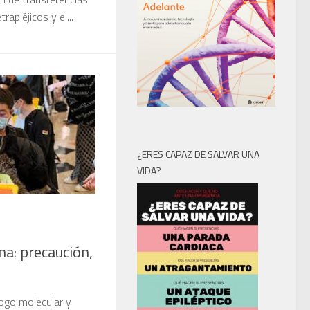
apléjicos y el...
¿ERES CAPAZ DE SALVAR UNA
VIDA?
na: precaución,
logo molecular y