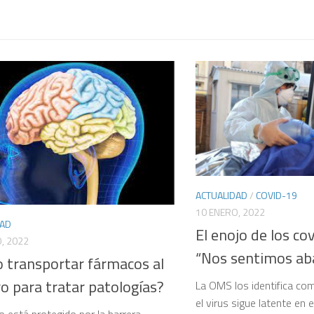
ACTUALIDAD
/
COVID-19
10 ENERO, 2022
DAD
El enojo de los co
, 2022
“Nos sentimos a
 transportar fármacos al
o para tratar patologías?
La OMS los identifica co
el virus sigue latente en e
ro está protegido por la barrera