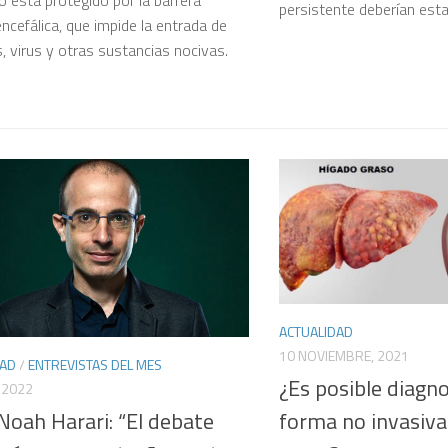
persistente deberían esta
cefálica, que impide la entrada de
s, virus y otras sustancias nocivas.
ACTUALIDAD
10 NOVIEMBRE, 2021
DAD
/
ENTREVISTAS DEL MES
¿Es posible diagno
 2022
Noah Harari: “El debate
forma no invasiva