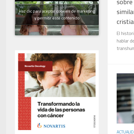
sobre
simila
Haz clic para aceptar cookies de marketing
y permitir este contenido
cristi
El histor
hablar d
transhu
ACTUALI