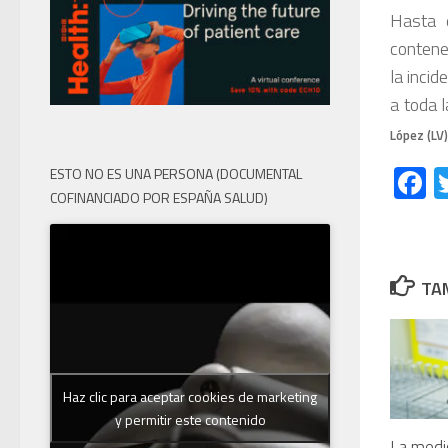
Hasta 
contene
la incid
a toda 
López (LV)
F
ESTO NO ES UNA PERSONA (DOCUMENTAL
COFINANCIADO POR ESPAÑA SALUD)
TAM
Haz clic para aceptar cookies de marketing
y permitir este contenido
La medi