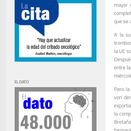
mayor 
complet
que se 
A la su
trombos
la UE s
Después
entre l
miércole
EL DATO
Pero la
von de
exportac
la comp
Bretaña
farmacé