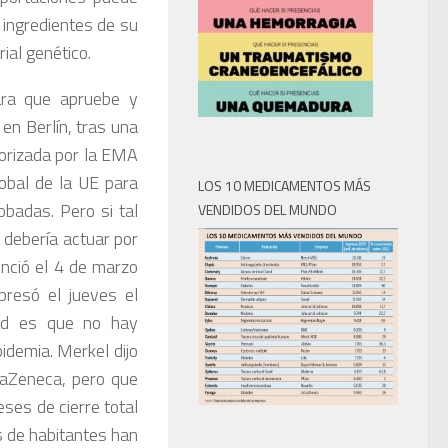
 ingredientes de su
ial genético.
ara que apruebe y
n Berlín, tras una
torizada por la EMA
lobal de la UE para
LOS 10 MEDICAMENTOS MÁS
badas. Pero si tal
VENDIDOS DEL MUNDO
 debería actuar por
nció el 4 de marzo
presó el jueves el
dad es que no hay
pidemia. Merkel dijo
traZeneca, pero que
eses de cierre total
s de habitantes han