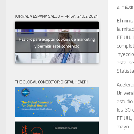
al máxi
JORNADA ESPAÑA SALUD – PRISA. 24.02.2021
El mini
la mita
EE.UU. 
Haz clic para aceptar cookies de marketing
complet
y permitir este contenido
inyecci
esta se
Statista
THE GLOBAL CONECCTOR DIGITAL HEALTH
Acelera
Universi
estudio
los 30 
EE.UU.,
mayo.