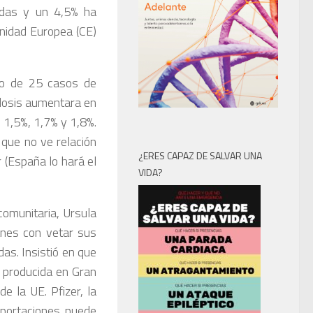
adas y un 4,5% ha
nidad Europea (CE)
io de 25 casos de
 dosis aumentara en
 1,5%, 1,7% y 1,8%.
que no ve relación
¿ERES CAPAZ DE SALVAR UNA
 (España lo hará el
VIDA?
comunitaria, Ursula
nes con vetar sus
das. Insistió en que
a producida en Gran
e la UE. Pfizer, la
xportaciones puede