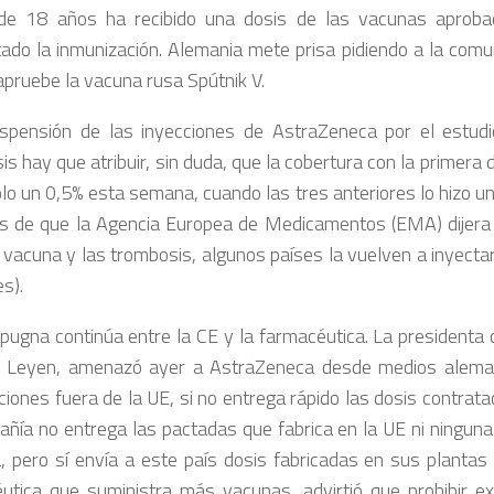
de 18 años ha recibido una dosis de las vacunas aprob
ado la inmunización. Alemania mete prisa pidiendo a la comu
apruebe la vacuna rusa Spútnik V.
spensión de las inyecciones de AstraZeneca por el estud
is hay que atribuir, sin duda, que la cobertura con la primera
olo un 0,5% esta semana, cuando las tres anteriores lo hizo un
 de que la Agencia Europea de Medicamentos (EMA) dijera 
a vacuna y las trombosis, algunos países la vuelven a inyectar
s).
 pugna continúa entre la CE y la farmacéutica. La presidenta 
r Leyen, amenazó ayer a AstraZeneca desde medios alema
iones fuera de la UE, si no entrega rápido las dosis contrata
añía no entrega las pactadas que fabrica en la UE ni ningun
, pero sí envía a este país dosis fabricadas en sus plantas d
utica que suministra más vacunas, advirtió que prohibir e