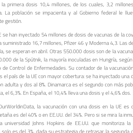
o la primera dosis 10,4 millones, de los cuales, 3,2 millone
. La población se impacienta y al Gobierno federal le lluev
te gestión.
E se han inyectado 54 millones de dosis de vacunas de la covi
a suministrado 16,7 millones, Pfizer 46 y Moderna 4,3. Las de
a, se esperan en abril. Otras 550.000 dosis son de la vacun
0.000 de la Spútnik, la mayoría inoculadas en Hungría, según
 de Control de Enfermedades. Su contador de la vacunación
s el país de la UE con mayor cobertura: se ha inyectado una d
ón adulta y dos al 8%. Dinamarca es el segundo con más pobl
, el 6,3%. En España, el 10,4% lleva una dosis y el 4,6% dos.
urWorldinData, la vacunación con una dosis en la UE es 
etaña es del 40% o en EE.UU. del 34%. Pero si se mira la inm
a universidad Johns Hopkins de EE.UU. que monitoriza la
 solo es del 3%, dada su estrategia de retrasar la segunda 