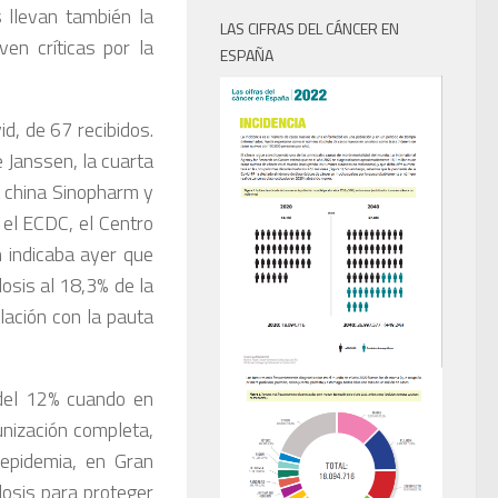
s llevan también la
LAS CIFRAS DEL CÁNCER EN
en críticas por la
ESPAÑA
d, de 67 recibidos.
 Janssen, la cuarta
a china Sinopharm y
 el ECDC, el Centro
 indicaba ayer que
osis al 18,3% de la
ación con la pauta
del 12% cuando en
unización completa,
 epidemia, en Gran
dosis para proteger