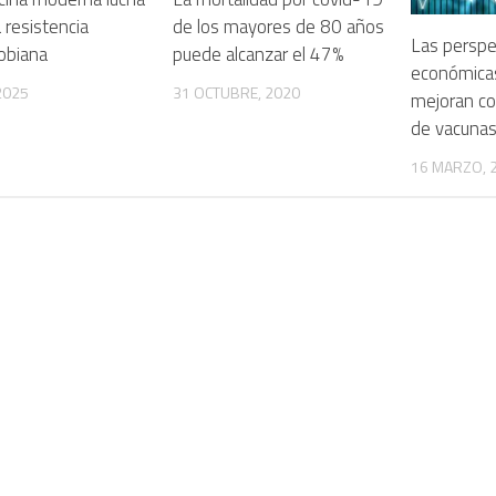
a resistencia
de los mayores de 80 años
Las perspe
obiana
puede alcanzar el 47%
económica
 2025
31 OCTUBRE, 2020
mejoran co
de vacuna
16 MARZO, 