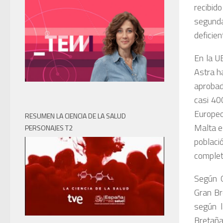
recibid
segunda
deficien
En la U
Astra h
aprobad
casi 40
Europeo
RESUMEN LA CIENCIA DE LA SALUD
Malta e
PERSONAJES T2
poblaci
completa
Según O
Gran Br
según l
Bretaña