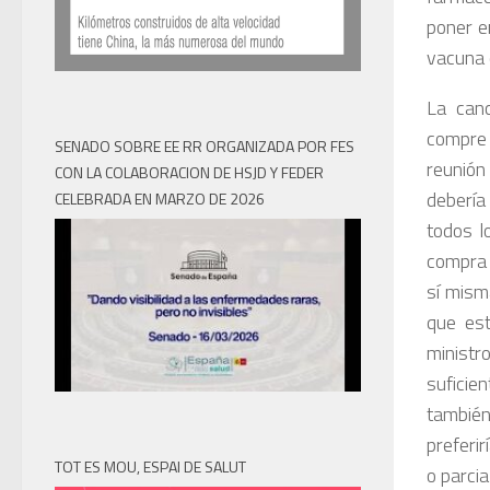
poner e
vacuna q
La canc
compre 
SENADO SOBRE EE RR ORGANIZADA POR FES
reunión
CON LA COLABORACION DE HSJD Y FEDER
debería
CELEBRADA EN MARZO DE 2026
todos l
compra 
sí mism
que est
ministr
suficien
también
preferir
TOT ES MOU, ESPAI DE SALUT
o parci