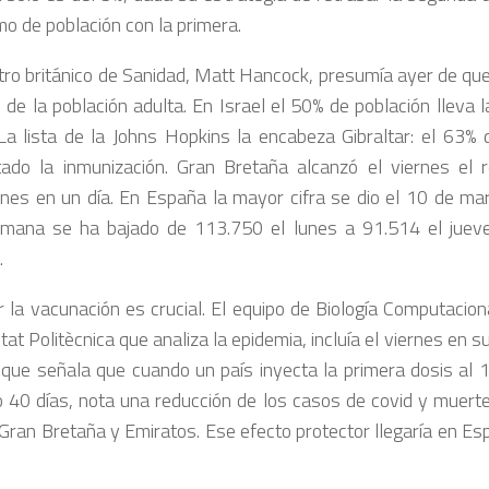
mo de población con la primera.
stro británico de Sanidad, Matt Hancock, presumía ayer de que
d de la población adulta. En Israel el 50% de población lleva 
La lista de la Johns Hopkins la encabeza Gibraltar: el 63% 
ado la inmunización. Gran Bretaña alcanzó el viernes el
ones en un día. En España la mayor cifra se dio el 10 de ma
mana se ha bajado de 113.750 el lunes a 91.514 el jueve
.
r la vacunación es crucial. El equipo de Biología Computacion
tat Politècnica que analiza la epidemia, incluía el viernes en s
 que señala que cuando un país inyecta la primera dosis al 
o 40 días, nota una reducción de los casos de covid y muertes
 Gran Bretaña y Emiratos. Ese efecto protector llegaría en Esp