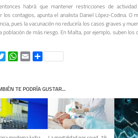
entonces habrá que mantener restricciones de actividad
r los contagios, apunta el analista Daniel López-Codina. O 
encia, pues la vacunación no reduciría los casos graves y mue
la población de más riesgo. En Malta, por ejemplo, suben los
acebook
Twitter
WhatsApp
Email
Compartir
BIÉN TE PODRÍA GUSTAR...
cina moderna lucha
La mortalidad por covid-19