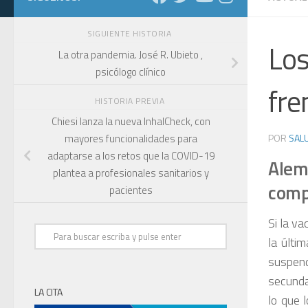
SIGUIENTE HISTORIA
Los
La otra pandemia. José R. Ubieto ,
psicólogo clínico
fre
HISTORIA PREVIA
Chiesi lanza la nueva InhalCheck, con
POR
SALU
mayores funcionalidades para
adaptarse a los retos que la COVID-19
Alem
plantea a profesionales sanitarios y
comp
pacientes
Si la va
la últi
suspend
secunda
LA CITA
lo que l