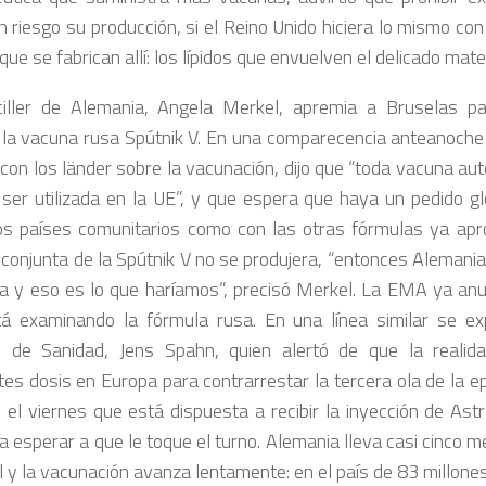
n riesgo su producción, si el Reino Unido hiciera lo mismo con
ue se fabrican allí: los lípidos que envuelven el delicado mater
iller de Alemania, Angela Merkel, apremia a Bruselas p
la vacuna rusa Spútnik V. En una comparecencia anteanoche e
 con los länder sobre la vacunación, dijo que “toda vacuna au
 ser utilizada en la UE”, y que espera que haya un pedido g
os países comunitarios como con las otras fórmulas ya apro
conjunta de la Spútnik V no se produjera, “entonces Alemania
a y eso es lo que haríamos”, precisó Merkel. La EMA ya anu
á examinando la fórmula rusa. En una línea similar se ex
o de Sanidad, Jens Spahn, quien alertó de que la reali
tes dosis en Europa para contrarrestar la tercera ola de la e
 el viernes que está dispuesta a recibir la inyección de As
ía esperar a que le toque el turno. Alemania lleva casi cinco m
al y la vacunación avanza lentamente: en el país de 83 millone