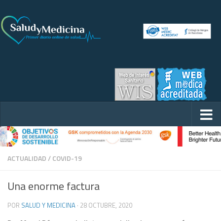
ACTUALIDAD
/
COVID-19
Una enorme factura
POR
SALUD Y MEDICINA
·
28 OCTUBRE, 2020