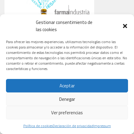
Gestionar consentimiento de
las cookies
Para ofrecer las mejores experiencias, utilizamos tecnologías como las
cookies para almacenar y/o acceder a la información del dispositivo. El
consentimiento de estas tecnologías nos permitirá procesar datos como el
comportamiento de navegación o las identificaciones únicas en este sitio. No
consentir o retirar el consentimiento, puede afectar negativamente a ciertas
características y funciones.
Aceptar
CARDIOLOGÍA
ONCOLOGÍA
TECNOLOGÍA
Denegar
Ver preferencias
Macami
El revolucionario
Política de cookies
Declaración de privacidad
Impressum
Un tratamiento
Biotech,
fármaco para